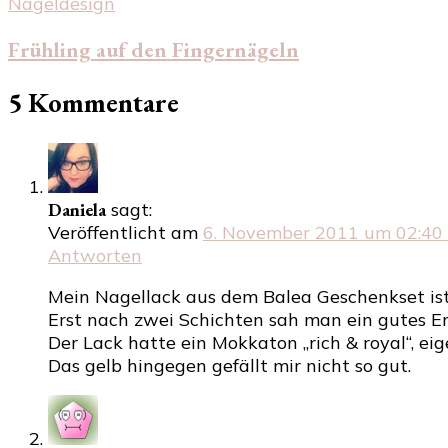
Nageldesign
Frühling auf den Fingernägeln
5 Kommentare
Daniela
sagt:
Veröffentlicht am
6. November 2011 um 02:40
Antworten
Mein Nagellack aus dem Balea Geschenkset ist
Erst nach zwei Schichten sah man ein gutes Er
Der Lack hatte ein Mokkaton „rich & royal“, ei
Das gelb hingegen gefällt mir nicht so gut.