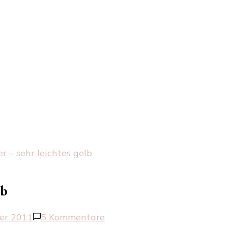
r – sehr leichtes gelb
lb
zu
er 2011
5 Kommentare