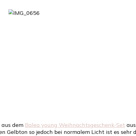
p2
–
43
dream
lover
–
sehr
leichtes
gelb
k aus dem
Balea young Weihnachtsgeschenk-Set
ausp
en Gelbton so jedoch bei normalem Licht ist es sehr du