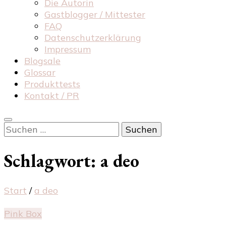
Die Autorin
Gastblogger / Mittester
FAQ
Datenschutzerklärung
Impressum
Blogsale
Glossar
Produkttests
Kontakt / PR
Suchen
nach:
Schlagwort:
a deo
Start
/
a deo
Pink Box