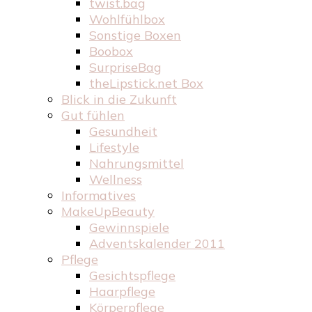
twist.bag
Wohlfühlbox
Sonstige Boxen
Boobox
SurpriseBag
theLipstick.net Box
Blick in die Zukunft
Gut fühlen
Gesundheit
Lifestyle
Nahrungsmittel
Wellness
Informatives
MakeUpBeauty
Gewinnspiele
Adventskalender 2011
Pflege
Gesichtspflege
Haarpflege
Körperpflege