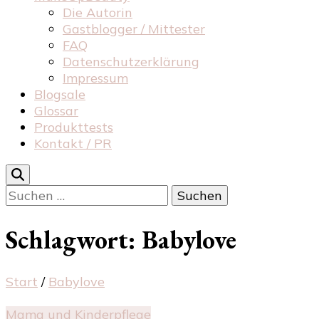
Die Autorin
Gastblogger / Mittester
FAQ
Datenschutzerklärung
Impressum
Blogsale
Glossar
Produkttests
Kontakt / PR
Suchen
nach:
Schlagwort:
Babylove
Start
/
Babylove
Mama und Kinderpflege