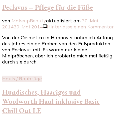
Peclavus – Pflege für die Füße
von
MakeupBeauty
aktualisiert am
30. Mai
z
2014
30. Mai 2014
Hinterlasse einen Kommentar
P
Von der Cosmetica in Hannover nahm ich Anfang
–
des Jahres einige Proben von den Fußprodukten
P
von Peclavus mit. Es waren nur kleine
fü
Minipröbchen, aber ich probierte mich mal fleißig
d
durch sie durch.
F
Hauls / Raubzüge
Hundisches, Haariges und
Woolworth Haul inklusive Basic
Chill Out LE