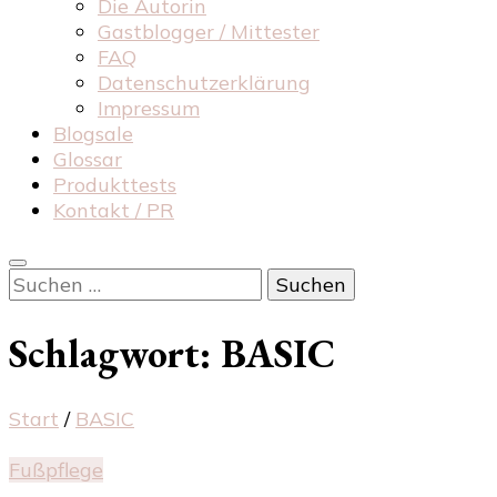
Die Autorin
Gastblogger / Mittester
FAQ
Datenschutzerklärung
Impressum
Blogsale
Glossar
Produkttests
Kontakt / PR
Suchen
nach:
Schlagwort:
BASIC
Start
/
BASIC
Fußpflege