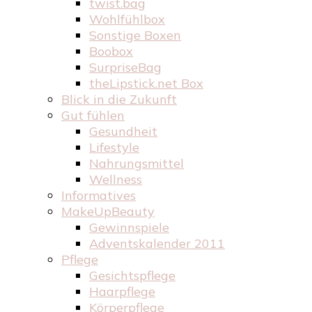
twist.bag
Wohlfühlbox
Sonstige Boxen
Boobox
SurpriseBag
theLipstick.net Box
Blick in die Zukunft
Gut fühlen
Gesundheit
Lifestyle
Nahrungsmittel
Wellness
Informatives
MakeUpBeauty
Gewinnspiele
Adventskalender 2011
Pflege
Gesichtspflege
Haarpflege
Körperpflege