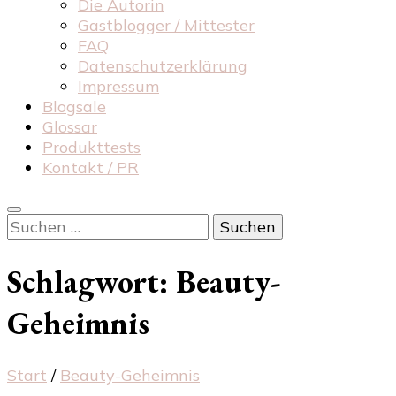
Die Autorin
Gastblogger / Mittester
FAQ
Datenschutzerklärung
Impressum
Blogsale
Glossar
Produkttests
Kontakt / PR
Suchen
nach:
Schlagwort:
Beauty-
Geheimnis
Start
/
Beauty-Geheimnis