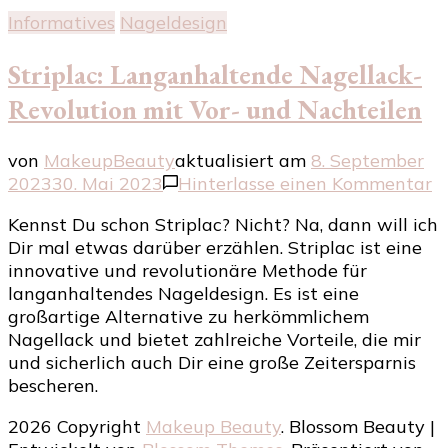
Informatives
Nageldesign
Striplac: Langanhaltende Nagellack-
Revolution mit Vor- und Nachteilen
von
MakeupBeauty
aktualisiert am
8. September
z
2023
30. Mai 2023
Hinterlasse einen Kommentar
St
Kennst Du schon Striplac? Nicht? Na, dann will ich
L
Dir mal etwas darüber erzählen. Striplac ist eine
N
innovative und revolutionäre Methode für
R
langanhaltendes Nageldesign. Es ist eine
m
großartige Alternative zu herkömmlichem
V
Nagellack und bietet zahlreiche Vorteile, die mir
u
und sicherlich auch Dir eine große Zeitersparnis
N
bescheren.
2026 Copyright
Makeup Beauty
.
Blossom Beauty |