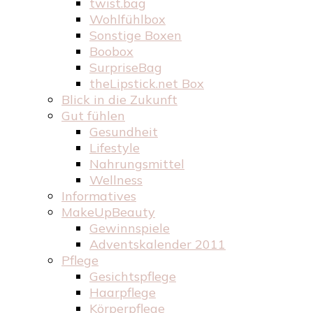
twist.bag
Wohlfühlbox
Sonstige Boxen
Boobox
SurpriseBag
theLipstick.net Box
Blick in die Zukunft
Gut fühlen
Gesundheit
Lifestyle
Nahrungsmittel
Wellness
Informatives
MakeUpBeauty
Gewinnspiele
Adventskalender 2011
Pflege
Gesichtspflege
Haarpflege
Körperpflege