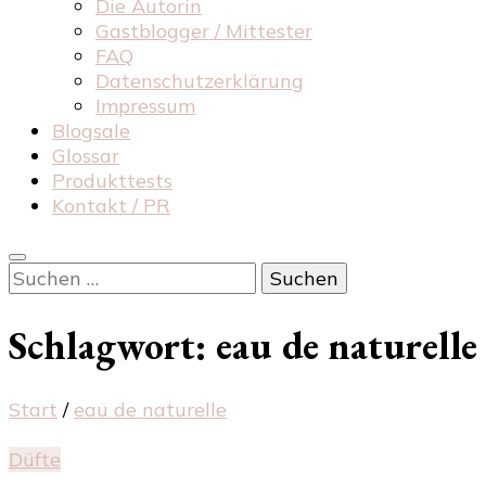
Die Autorin
Gastblogger / Mittester
FAQ
Datenschutzerklärung
Impressum
Blogsale
Glossar
Produkttests
Kontakt / PR
Suchen
nach:
Schlagwort:
eau de naturelle
Start
/
eau de naturelle
Düfte