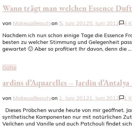
Wann trägt man welchen Essence Duft
von
MakeupBeauty
on
5. Juni 2012
5. Juni 2012
4 
Nachdem ich nun schon einige Tage die Essence Fr
besten zu welcher Stimmung und Gelegenheit passt.
gewartet 🙂 Aber so profitiert Ihr davon, denn die …
Düfte
ardins d’Aquarelles – Jardin d’Antalya
von
MakeupBeauty
on
1. Juni 2012
1. Juni 2012
1 
Dieses Pröbchen wurde heute von mir geöffnet. Jard
synthetische Komponenten nur mit natürlichen Zutate
Veilchen und Vanille und auch Patchouli findet sich