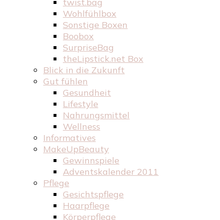
twist.bag
Wohlfühlbox
Sonstige Boxen
Boobox
SurpriseBag
theLipstick.net Box
Blick in die Zukunft
Gut fühlen
Gesundheit
Lifestyle
Nahrungsmittel
Wellness
Informatives
MakeUpBeauty
Gewinnspiele
Adventskalender 2011
Pflege
Gesichtspflege
Haarpflege
Körperpflege