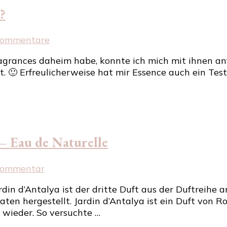
?
zu
Kommentare
Wann
agrances daheim habe, konnte ich mich mit ihnen a
trägt
 🙂 Erfreulicherweise hat mir Essence auch ein Tes
man
welchen
Essence
Duft?
 – Eau de Naturelle
zu
Kommentar
ardins
in d’Antalya ist der dritte Duft aus der Duftreihe a
d’Aquarelles
n hergestellt. Jardin d’Antalya ist ein Duft von Ros
–
 wieder. So versuchte …
Jardin
d’Antalya