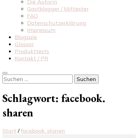
Die Autorin
Gastblogger / Mittester
FAQ
Datenschutzerklärung
Impressum
Blogsale
Glossar
Produkttests
Kontakt / PR
Suchen
nach:
Schlagwort:
facebook.
sharen
Start
/
facebook. sharen