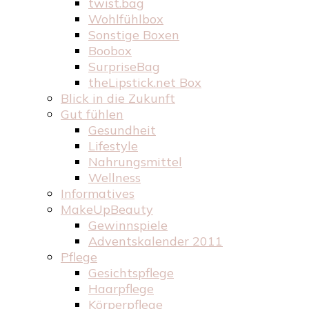
twist.bag
Wohlfühlbox
Sonstige Boxen
Boobox
SurpriseBag
theLipstick.net Box
Blick in die Zukunft
Gut fühlen
Gesundheit
Lifestyle
Nahrungsmittel
Wellness
Informatives
MakeUpBeauty
Gewinnspiele
Adventskalender 2011
Pflege
Gesichtspflege
Haarpflege
Körperpflege