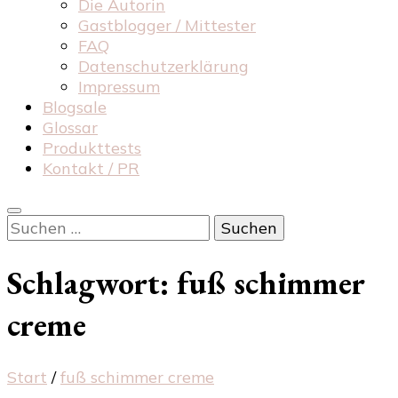
Die Autorin
Gastblogger / Mittester
FAQ
Datenschutzerklärung
Impressum
Blogsale
Glossar
Produkttests
Kontakt / PR
Suchen
nach:
Schlagwort:
fuß schimmer
creme
Start
/
fuß schimmer creme