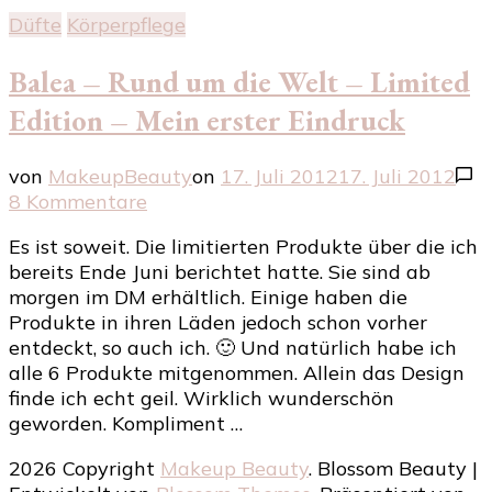
Düfte
Körperpflege
Balea – Rund um die Welt – Limited
Edition – Mein erster Eindruck
von
MakeupBeauty
on
17. Juli 2012
17. Juli 2012
zu
8 Kommentare
Balea
Es ist soweit. Die limitierten Produkte über die ich
–
bereits Ende Juni berichtet hatte. Sie sind ab
Rund
morgen im DM erhältlich. Einige haben die
um
Produkte in ihren Läden jedoch schon vorher
die
entdeckt, so auch ich. 🙂 Und natürlich habe ich
Welt
alle 6 Produkte mitgenommen. Allein das Design
–
finde ich echt geil. Wirklich wunderschön
Limited
geworden. Kompliment …
Edition
–
2026 Copyright
Makeup Beauty
.
Blossom Beauty |
Mein