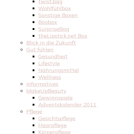
twist.bag
Wohlfühlbox
Sonstige Boxen
Boobox
SurpriseBag
theLipstick.net Box
Blick in die Zukunft
Gut fühlen
Gesundheit
Lifestyle
Nahrungsmittel
Wellness
Informatives
MakeUpBeauty
Gewinnspiele
Adventskalender 2011
Pflege
Gesichtspflege
Haarpflege
Körperpflege