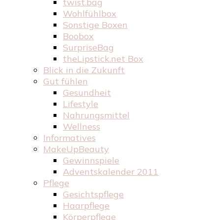
twist.bag
Wohlfühlbox
Sonstige Boxen
Boobox
SurpriseBag
theLipstick.net Box
Blick in die Zukunft
Gut fühlen
Gesundheit
Lifestyle
Nahrungsmittel
Wellness
Informatives
MakeUpBeauty
Gewinnspiele
Adventskalender 2011
Pflege
Gesichtspflege
Haarpflege
Körperpflege