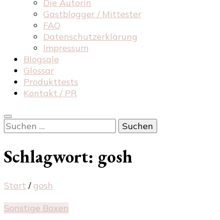
Die Autorin
Gastblogger / Mittester
FAQ
Datenschutzerklärung
Impressum
Blogsale
Glossar
Produkttests
Kontakt / PR
Suchen
nach:
Schlagwort:
gosh
Start
/
gosh
Sonstige Boxen