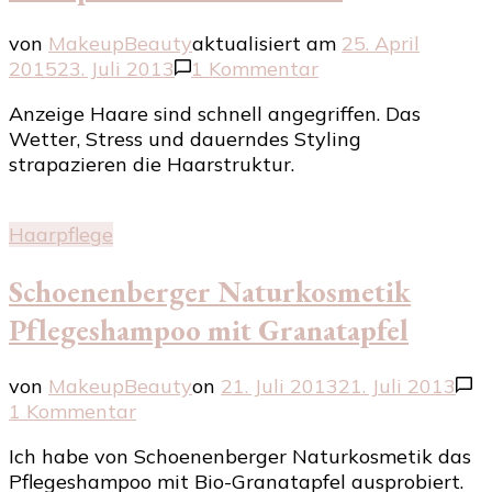
von
MakeupBeauty
aktualisiert am
25. April
zu
2015
23. Juli 2013
1 Kommentar
herbal
Anzeige Haare sind schnell angegriffen. Das
essences
Wetter, Stress und dauerndes Styling
–
strapazieren die Haarstruktur.
seidig
stark
–
Haarpflege
Shampoo
und
Schoenenberger Naturkosmetik
Conditioner
Pflegeshampoo mit Granatapfel
von
MakeupBeauty
on
21. Juli 2013
21. Juli 2013
zu
1 Kommentar
Schoenenberger
Ich habe von Schoenenberger Naturkosmetik das
Naturkosmetik
Pflegeshampoo mit Bio-Granatapfel ausprobiert.
Pflegeshampoo