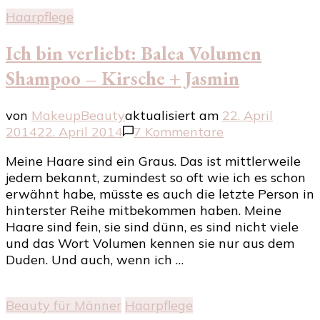
Haarpflege
Ich bin verliebt: Balea Volumen
Shampoo – Kirsche + Jasmin
von
MakeupBeauty
aktualisiert am
22. April
zu
2014
22. April 2014
7 Kommentare
Ich
Meine Haare sind ein Graus. Das ist mittlerweile
bin
jedem bekannt, zumindest so oft wie ich es schon
verliebt:
erwähnt habe, müsste es auch die letzte Person in
Balea
hinterster Reihe mitbekommen haben. Meine
Volumen
Haare sind fein, sie sind dünn, es sind nicht viele
Shampoo
und das Wort Volumen kennen sie nur aus dem
–
Duden. Und auch, wenn ich …
Kirsche
+
Jasmin
Beauty für Männer
Haarpflege