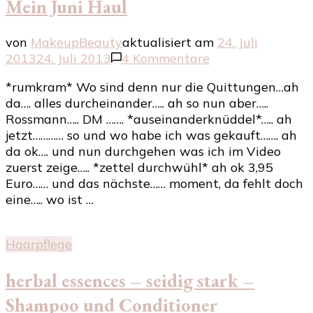
Mein Juni Haul
von
MakeupBeauty
aktualisiert am
24. Juli
zu
2013
24. Juli 2013
4 Kommentare
Mein
*rumkram* Wo sind denn nur die Quittungen…ah
Juni
da…. alles durcheinander….. ah so nun aber…..
Haul
Rossmann….. DM ……. *auseinanderknüddel*….. ah
jetzt………… so und wo habe ich was gekauft……. ah
da ok…. und nun durchgehen was ich im Video
zuerst zeige….. *zettel durchwühl* ah ok 3,95
Euro…… und das nächste…… moment, da fehlt doch
eine….. wo ist …
Haarpflege
herbal essences – seidig stark –
Shampoo und Conditioner