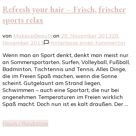
Refresh your hair – Frisch, frischer
sports relax
von
MakeupBeauty
on
28. November 2013
28.
zu
November 2013
Hinterlasse einen Kommentar
Ref
Wenn man an Sport denkt, denkt man meist nur
you
an Sommersportarten. Surfen, Volleyball, Fußball,
hair
Badminton, Tischtennis und Tennis. Alles Dinge,
–
die im Freien Spaß machen, wenn die Sonne
Fris
scheint. Gutgelaunt am Strand liegen,
fris
Schwimmen – auch eine Sportart, die nur bei
spor
angenehmen Temperaturen im Freien wirklich
rela
Spaß macht. Doch nun ist es kalt draußen. Der …
Hauls / Raubzüge