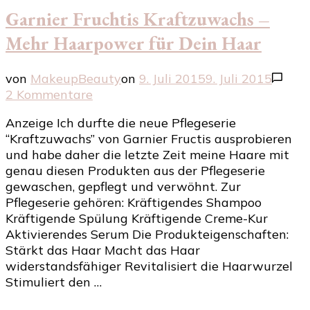
Garnier Fruchtis Kraftzuwachs –
Mehr Haarpower für Dein Haar
von
MakeupBeauty
on
9. Juli 2015
9. Juli 2015
zu
2 Kommentare
Garnier
Anzeige Ich durfte die neue Pflegeserie
Fruchtis
“Kraftzuwachs” von Garnier Fructis ausprobieren
Kraftzuwachs
und habe daher die letzte Zeit meine Haare mit
–
genau diesen Produkten aus der Pflegeserie
Mehr
gewaschen, gepflegt und verwöhnt. Zur
Haarpower
Pflegeserie gehören: Kräftigendes Shampoo
für
Kräftigende Spülung Kräftigende Creme-Kur
Dein
Aktivierendes Serum Die Produkteigenschaften:
Haar
Stärkt das Haar Macht das Haar
widerstandsfähiger Revitalisiert die Haarwurzel
Stimuliert den …