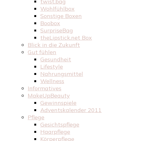
twist.bag
Wohlfühlbox
Sonstige Boxen
Boobox
SurpriseBag
theLipstick.net Box
Blick in die Zukunft
Gut fühlen
Gesundheit
Lifestyle
Nahrungsmittel
Wellness
Informatives
MakeUpBeauty
Gewinnspiele
Adventskalender 2011
Pflege
Gesichtspflege
Haarpflege
Körperpflege