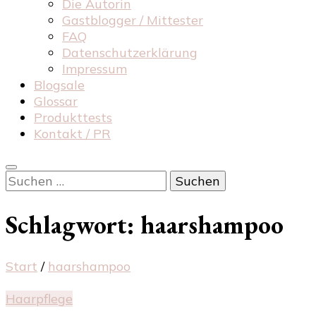
Die Autorin
Gastblogger / Mittester
FAQ
Datenschutzerklärung
Impressum
Blogsale
Glossar
Produkttests
Kontakt / PR
Suchen
nach:
Schlagwort:
haarshampoo
Start
/
haarshampoo
Haarpflege