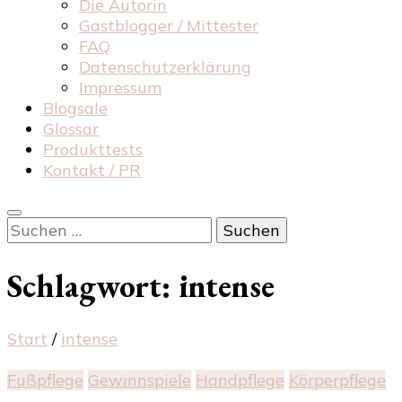
Die Autorin
Gastblogger / Mittester
FAQ
Datenschutzerklärung
Impressum
Blogsale
Glossar
Produkttests
Kontakt / PR
Suchen
nach:
Schlagwort:
intense
Start
/
intense
Fußpflege
Gewinnspiele
Handpflege
Körperpflege