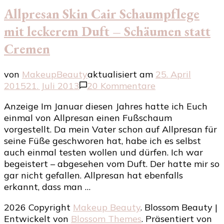
Allpresan Skin Cair Schaumpflege
mit leckerem Duft – Schäumen statt
Cremen
von
MakeupBeauty
aktualisiert am
25. April
zu
2015
21. Juli 2013
20 Kommentare
Allpresan
Anzeige Im Januar diesen Jahres hatte ich Euch
Skin
einmal von Allpresan einen Fußschaum
Cair
vorgestellt. Da mein Vater schon auf Allpresan für
Schaumpflege
seine Füße geschworen hat, habe ich es selbst
mit
auch einmal testen wollen und dürfen. Ich war
leckerem
begeistert – abgesehen vom Duft. Der hatte mir so
Duft
gar nicht gefallen. Allpresan hat ebenfalls
–
erkannt, dass man …
Schäumen
statt
2026 Copyright
Makeup Beauty
.
Blossom Beauty |
Cremen
Entwickelt von
Blossom Themes
. Präsentiert von