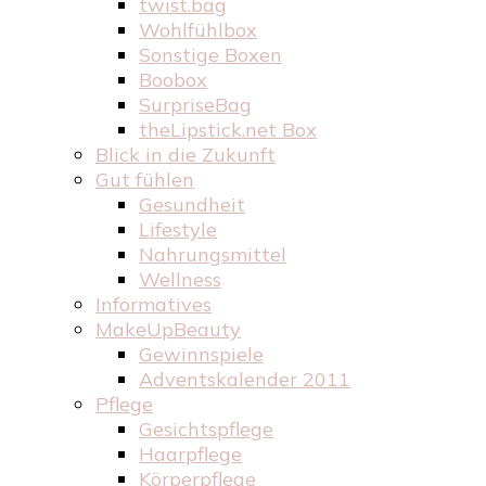
twist.bag
Wohlfühlbox
Sonstige Boxen
Boobox
SurpriseBag
theLipstick.net Box
Blick in die Zukunft
Gut fühlen
Gesundheit
Lifestyle
Nahrungsmittel
Wellness
Informatives
MakeUpBeauty
Gewinnspiele
Adventskalender 2011
Pflege
Gesichtspflege
Haarpflege
Körperpflege