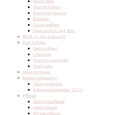
twist.bag
Wohlfühlbox
Sonstige Boxen
Boobox
SurpriseBag
theLipstick.net Box
Blick in die Zukunft
Gut fühlen
Gesundheit
Lifestyle
Nahrungsmittel
Wellness
Informatives
MakeUpBeauty
Gewinnspiele
Adventskalender 2011
Pflege
Gesichtspflege
Haarpflege
Körperpflege