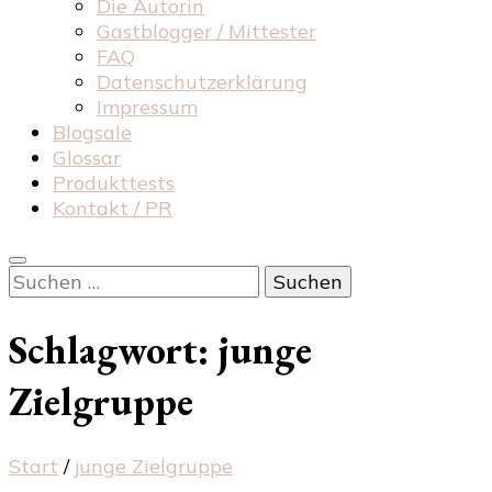
Die Autorin
Gastblogger / Mittester
FAQ
Datenschutzerklärung
Impressum
Blogsale
Glossar
Produkttests
Kontakt / PR
Suchen
nach:
Schlagwort:
junge
Zielgruppe
Start
/
junge Zielgruppe