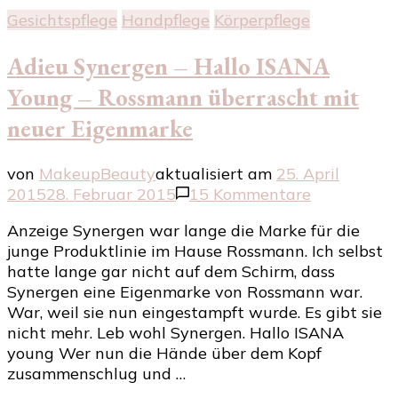
Gesichtspflege
Handpflege
Körperpflege
Adieu Synergen – Hallo ISANA
Young – Rossmann überrascht mit
neuer Eigenmarke
von
MakeupBeauty
aktualisiert am
25. April
zu
2015
28. Februar 2015
15 Kommentare
Adieu
Anzeige Synergen war lange die Marke für die
Synergen
junge Produktlinie im Hause Rossmann. Ich selbst
–
hatte lange gar nicht auf dem Schirm, dass
Hallo
Synergen eine Eigenmarke von Rossmann war.
ISANA
War, weil sie nun eingestampft wurde. Es gibt sie
Young
nicht mehr. Leb wohl Synergen. Hallo ISANA
–
young Wer nun die Hände über dem Kopf
Rossmann
zusammenschlug und …
überrascht
mit