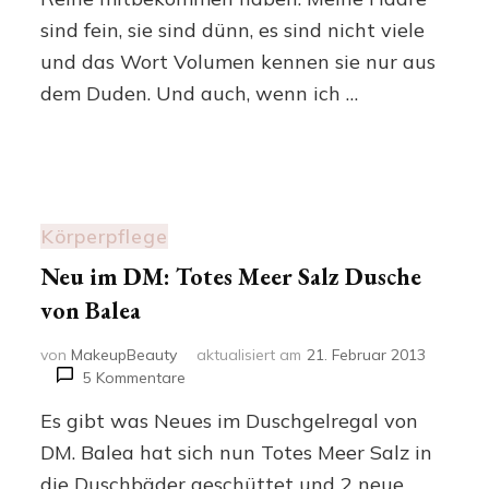
Kirsche
sind fein, sie sind dünn, es sind nicht viele
+
Jasmin
und das Wort Volumen kennen sie nur aus
dem Duden. Und auch, wenn ich …
Körperpflege
Neu im DM: Totes Meer Salz Dusche
von Balea
von
MakeupBeauty
aktualisiert am
21. Februar 2013
zu
5 Kommentare
Neu
Es gibt was Neues im Duschgelregal von
im
DM:
DM. Balea hat sich nun Totes Meer Salz in
Totes
die Duschbäder geschüttet und 2 neue