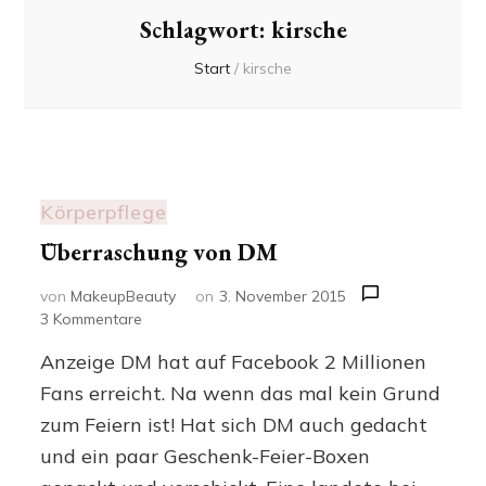
Schlagwort:
kirsche
Start
/
kirsche
Körperpflege
Überraschung von DM
von
MakeupBeauty
on
3. November 2015
zu
3 Kommentare
Überraschung
Anzeige DM hat auf Facebook 2 Millionen
von
DM
Fans erreicht. Na wenn das mal kein Grund
zum Feiern ist! Hat sich DM auch gedacht
und ein paar Geschenk-Feier-Boxen