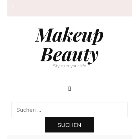
Makeup
Beauty
Style up your life
Suchen
nach: