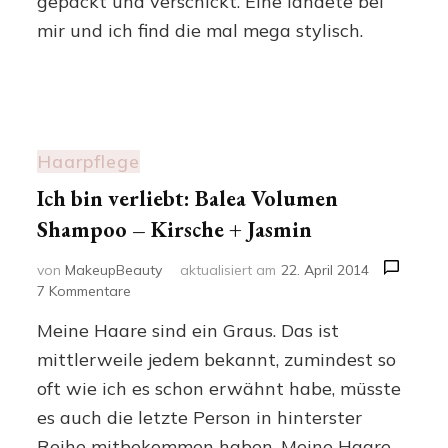
gepackt und verschickt. Eine landete bei
mir und ich find die mal mega stylisch.
Haarpflege
Ich bin verliebt: Balea Volumen
Shampoo – Kirsche + Jasmin
von
MakeupBeauty
aktualisiert am
22. April 2014
zu
7 Kommentare
Ich
Meine Haare sind ein Graus. Das ist
bin
verliebt:
mittlerweile jedem bekannt, zumindest so
Balea
oft wie ich es schon erwähnt habe, müsste
Volumen
es auch die letzte Person in hinterster
Shampoo
–
Reihe mitbekommen haben. Meine Haare