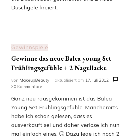
Meer
Duschgele kreiert.
Salz
Dusche
von
Balea
Gewinnspiele
Gewinne das neue Balea young Set
Frühlingsgefühle + 2 Nagellacke
von
MakeupBeauty
aktualisiert am
17. Juli 2012
zu
30 Kommentare
Gewinne
Ganz neu rausgekommen ist das Balea
das
neue
Young Set Frühlingsgefühle. Mancherorts
Balea
habe ich schon gelesen, dass es
young
ausverkauft sei und daher verlose ich nun
Set
Frühlingsgefühle
mal einfach eines. 🙂 Dazu lege ich noch 2