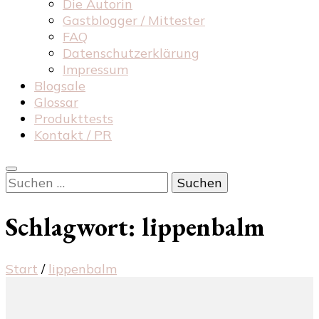
Die Autorin
Gastblogger / Mittester
FAQ
Datenschutzerklärung
Impressum
Blogsale
Glossar
Produkttests
Kontakt / PR
Suchen
nach:
Schlagwort:
lippenbalm
Start
/
lippenbalm