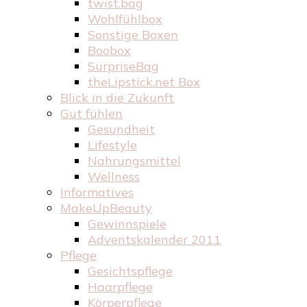
twist.bag
Wohlfühlbox
Sonstige Boxen
Boobox
SurpriseBag
theLipstick.net Box
Blick in die Zukunft
Gut fühlen
Gesundheit
Lifestyle
Nahrungsmittel
Wellness
Informatives
MakeUpBeauty
Gewinnspiele
Adventskalender 2011
Pflege
Gesichtspflege
Haarpflege
Körperpflege