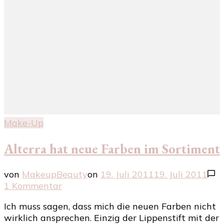
Make-Up
Alterra hat neue Farben im Sortiment
von
MakeupBeauty
on
19. Juli 2011
19. Juli 2011
zu
1 Kommentar
Alterra
Ich muss sagen, dass mich die neuen Farben nicht
hat
wirklich ansprechen. Einzig der Lippenstift mit der
neue