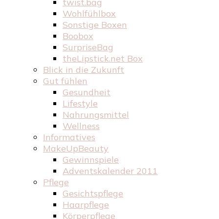
twist.bag
Wohlfühlbox
Sonstige Boxen
Boobox
SurpriseBag
theLipstick.net Box
Blick in die Zukunft
Gut fühlen
Gesundheit
Lifestyle
Nahrungsmittel
Wellness
Informatives
MakeUpBeauty
Gewinnspiele
Adventskalender 2011
Pflege
Gesichtspflege
Haarpflege
Körperpflege