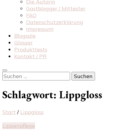
Die Autorin
Gastblogger / Mittester
FAQ
Datenschutzerklärung
Impressum
Blogsale
Glossar
Produkttests
Kontakt / PR
Suchen
nach:
Schlagwort:
Lippgloss
Start
/
Lippgloss
Lippenpflege