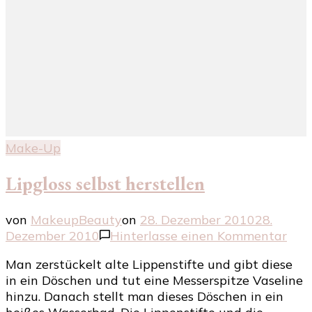
Make-Up
Lipgloss selbst herstellen
von
MakeupBeauty
on
28. Dezember 2010
28.
zu
Dezember 2010
Hinterlasse einen Kommentar
Lipg
Man zerstückelt alte Lippenstifte und gibt diese
selb
in ein Döschen und tut eine Messerspitze Vaseline
hers
hinzu. Danach stellt man dieses Döschen in ein