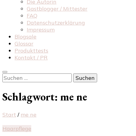
Die Autorin
Gastblogger / Mittester
FAQ
Datenschutzerklärung
Impressum
Blogsale
Glossar
Produkttests
Kontakt / PR
Suchen
nach:
Schlagwort:
me ne
Start
/
me ne
Haarpflege