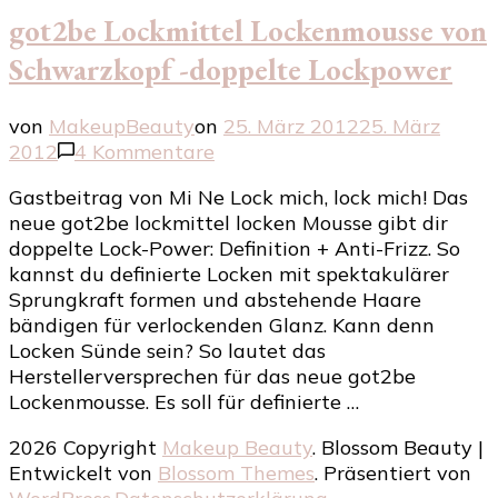
got2be Lockmittel Lockenmousse von
Schwarzkopf -doppelte Lockpower
von
MakeupBeauty
on
25. März 2012
25. März
zu
2012
4 Kommentare
got2be
Gastbeitrag von Mi Ne Lock mich, lock mich! Das
Lockmittel
neue got2be lockmittel locken Mousse gibt dir
Lockenmousse
doppelte Lock-Power: Definition + Anti-Frizz. So
von
kannst du definierte Locken mit spektakulärer
Schwarzkopf
Sprungkraft formen und abstehende Haare
-
bändigen für verlockenden Glanz. Kann denn
doppelte
Locken Sünde sein? So lautet das
Lockpower
Herstellerversprechen für das neue got2be
Lockenmousse. Es soll für definierte …
2026 Copyright
Makeup Beauty
.
Blossom Beauty |
Entwickelt von
Blossom Themes
. Präsentiert von