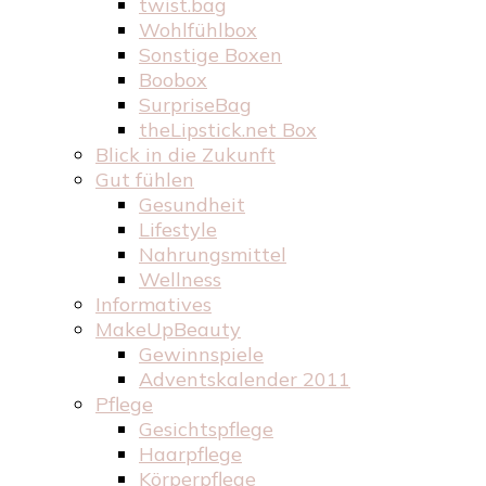
twist.bag
Wohlfühlbox
Sonstige Boxen
Boobox
SurpriseBag
theLipstick.net Box
Blick in die Zukunft
Gut fühlen
Gesundheit
Lifestyle
Nahrungsmittel
Wellness
Informatives
MakeUpBeauty
Gewinnspiele
Adventskalender 2011
Pflege
Gesichtspflege
Haarpflege
Körperpflege