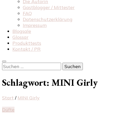
Die Autorin
Gastblogger / Mittester
FAQ
Datenschutzerklärung
Impressum
Blogsale
Glossar
Produkttests
Kontakt / PR
Suchen
nach:
Schlagwort:
MINI Girly
Start
/
MINI Girly
Düfte