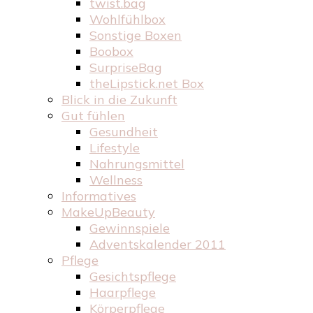
twist.bag
Wohlfühlbox
Sonstige Boxen
Boobox
SurpriseBag
theLipstick.net Box
Blick in die Zukunft
Gut fühlen
Gesundheit
Lifestyle
Nahrungsmittel
Wellness
Informatives
MakeUpBeauty
Gewinnspiele
Adventskalender 2011
Pflege
Gesichtspflege
Haarpflege
Körperpflege