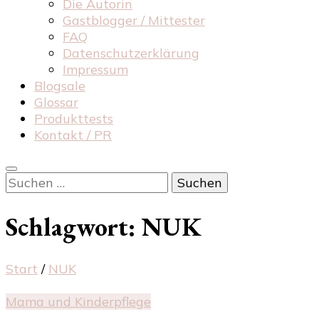
Die Autorin
Gastblogger / Mittester
FAQ
Datenschutzerklärung
Impressum
Blogsale
Glossar
Produkttests
Kontakt / PR
Suchen
nach:
Schlagwort:
NUK
Start
/
NUK
Mama und Kinderpflege