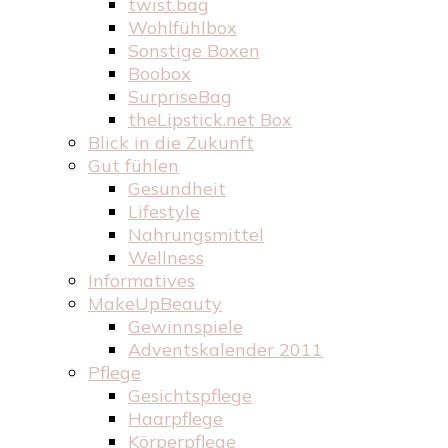
twist.bag
Wohlfühlbox
Sonstige Boxen
Boobox
SurpriseBag
theLipstick.net Box
Blick in die Zukunft
Gut fühlen
Gesundheit
Lifestyle
Nahrungsmittel
Wellness
Informatives
MakeUpBeauty
Gewinnspiele
Adventskalender 2011
Pflege
Gesichtspflege
Haarpflege
Körperpflege