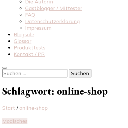
Die Autorin
Gastblogger / Mittester
FAQ
Datenschutzerklärung
Impressum
Blogsale
Glossar
Produkttests
Kontakt / PR
Suchen
nach:
Schlagwort:
online-shop
Start
/
online-shop
Modisches