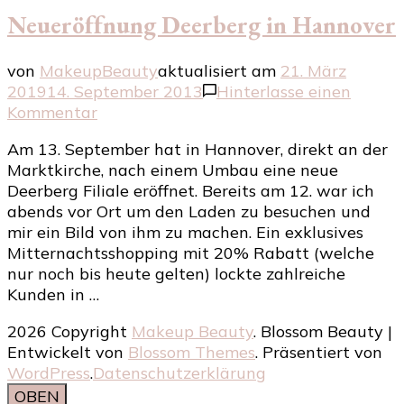
Neueröffnung Deerberg in Hannover
von
MakeupBeauty
aktualisiert am
21. März
2019
14. September 2013
Hinterlasse einen
zu
Kommentar
Neueröffnung
Am 13. September hat in Hannover, direkt an der
Deerberg
Marktkirche, nach einem Umbau eine neue
in
Deerberg Filiale eröffnet. Bereits am 12. war ich
Hannover
abends vor Ort um den Laden zu besuchen und
mir ein Bild von ihm zu machen. Ein exklusives
Mitternachtsshopping mit 20% Rabatt (welche
nur noch bis heute gelten) lockte zahlreiche
Kunden in …
2026 Copyright
Makeup Beauty
.
Blossom Beauty |
Entwickelt von
Blossom Themes
. Präsentiert von
WordPress
.
Datenschutzerklärung
OBEN