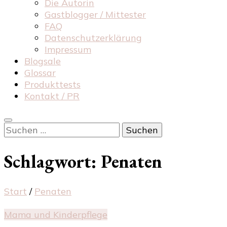
Die Autorin
Gastblogger / Mittester
FAQ
Datenschutzerklärung
Impressum
Blogsale
Glossar
Produkttests
Kontakt / PR
Suchen
nach:
Schlagwort:
Penaten
Start
/
Penaten
Mama und Kinderpflege