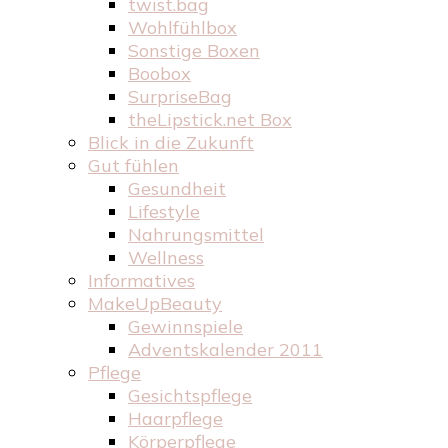
twist.bag
Wohlfühlbox
Sonstige Boxen
Boobox
SurpriseBag
theLipstick.net Box
Blick in die Zukunft
Gut fühlen
Gesundheit
Lifestyle
Nahrungsmittel
Wellness
Informatives
MakeUpBeauty
Gewinnspiele
Adventskalender 2011
Pflege
Gesichtspflege
Haarpflege
Körperpflege