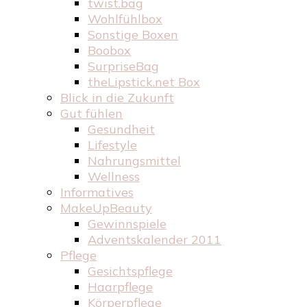
twist.bag
Wohlfühlbox
Sonstige Boxen
Boobox
SurpriseBag
theLipstick.net Box
Blick in die Zukunft
Gut fühlen
Gesundheit
Lifestyle
Nahrungsmittel
Wellness
Informatives
MakeUpBeauty
Gewinnspiele
Adventskalender 2011
Pflege
Gesichtspflege
Haarpflege
Körperpflege