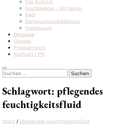
Die Autorin
Gastblogger / Mittester
FAQ
Datenschutzerklärung
Impressum
Blogsale
Glossar
Produkttests
Kontakt / PR
Suchen
nach:
Schlagwort:
pflegendes
feuchtigkeitsfluid
Start
/
pflegendes feuchtigkeitsfluid