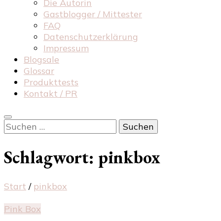
Die Autorin
Gastblogger / Mittester
FAQ
Datenschutzerklärung
Impressum
Blogsale
Glossar
Produkttests
Kontakt / PR
Suchen
nach:
Schlagwort:
pinkbox
Start
/
pinkbox
Pink Box