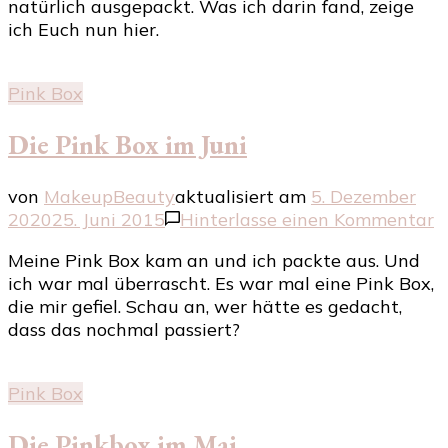
natürlich ausgepackt. Was ich darin fand, zeige
aus
ich Euch nun hier.
August
Pink Box
Die Pink Box im Juni
von
MakeupBeauty
aktualisiert am
5. Dezember
z
2020
25. Juni 2015
Hinterlasse einen Kommentar
D
Meine Pink Box kam an und ich packte aus. Und
P
ich war mal überrascht. Es war mal eine Pink Box,
B
die mir gefiel. Schau an, wer hätte es gedacht,
i
dass das nochmal passiert?
J
Pink Box
Die Pinkbox im Mai