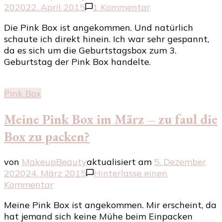
zu
2020
22. April 2015
1 Kommentar
Die
Die Pink Box ist angekommen. Und natürlich
Pinkbox
schaute ich direkt hinein. Ich war sehr gespannt,
im
da es sich um die Geburtstagsbox zum 3.
April
Geburtstag der Pink Box handelte.
Pink Box
Meine Pink Box im März – zu faul die
Box zu packen?
von
MakeupBeauty
aktualisiert am
5. Dezember
2020
24. März 2015
Hinterlasse einen
zu
Kommentar
Meine
Meine Pink Box ist angekommen. Mir erscheint, da
Pink
hat jemand sich keine Mühe beim Einpacken
Box