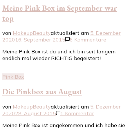
Meine Pink Box im September war
top
von
MakeupBeauty
aktualisiert am
5. Dezember
zu
2020
16. September 2015
6 Kommentare
Meine
Meine Pink Box ist da und ich bin seit langem
Pink
endlich mal wieder RICHTIG begeistert!
Box
im
Septemb
Pink Box
war
top
Die Pinkbox aus August
von
MakeupBeauty
aktualisiert am
5. Dezember
zu
2020
28. August 2015
1 Kommentar
Die
Meine Pink Box ist angekommen und ich habe sie
Pinkbox