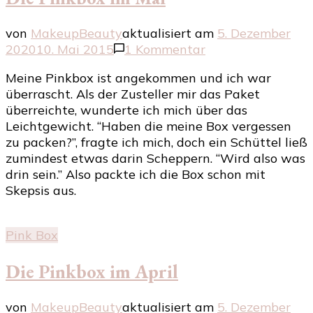
von
MakeupBeauty
aktualisiert am
5. Dezember
zu
2020
10. Mai 2015
1 Kommentar
Die
Meine Pinkbox ist angekommen und ich war
Pinkbox
überrascht. Als der Zusteller mir das Paket
im
überreichte, wunderte ich mich über das
Mai
Leichtgewicht. “Haben die meine Box vergessen
zu packen?”, fragte ich mich, doch ein Schüttel ließ
zumindest etwas darin Scheppern. “Wird also was
drin sein.” Also packte ich die Box schon mit
Skepsis aus.
Pink Box
Die Pinkbox im April
von
MakeupBeauty
aktualisiert am
5. Dezember