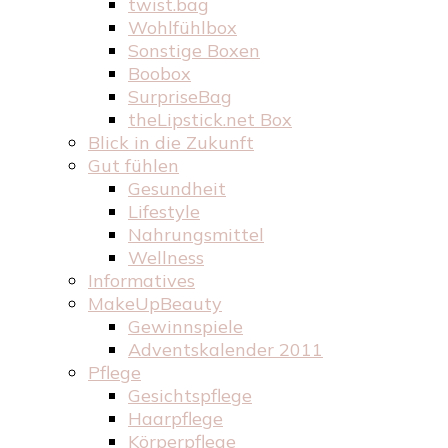
twist.bag
Wohlfühlbox
Sonstige Boxen
Boobox
SurpriseBag
theLipstick.net Box
Blick in die Zukunft
Gut fühlen
Gesundheit
Lifestyle
Nahrungsmittel
Wellness
Informatives
MakeUpBeauty
Gewinnspiele
Adventskalender 2011
Pflege
Gesichtspflege
Haarpflege
Körperpflege