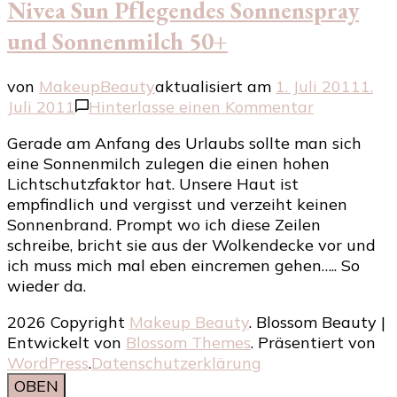
Nivea Sun Pflegendes Sonnenspray
und Sonnenmilch 50+
von
MakeupBeauty
aktualisiert am
1. Juli 2011
1.
zu
Juli 2011
Hinterlasse einen Kommentar
Nivea
Gerade am Anfang des Urlaubs sollte man sich
Sun
eine Sonnenmilch zulegen die einen hohen
Pflegendes
Lichtschutzfaktor hat. Unsere Haut ist
Sonnenspr
empfindlich und vergisst und verzeiht keinen
und
Sonnenbrand. Prompt wo ich diese Zeilen
Sonnenmil
schreibe, bricht sie aus der Wolkendecke vor und
50+
ich muss mich mal eben eincremen gehen….. So
wieder da.
2026 Copyright
Makeup Beauty
.
Blossom Beauty |
Entwickelt von
Blossom Themes
. Präsentiert von
WordPress
.
Datenschutzerklärung
OBEN