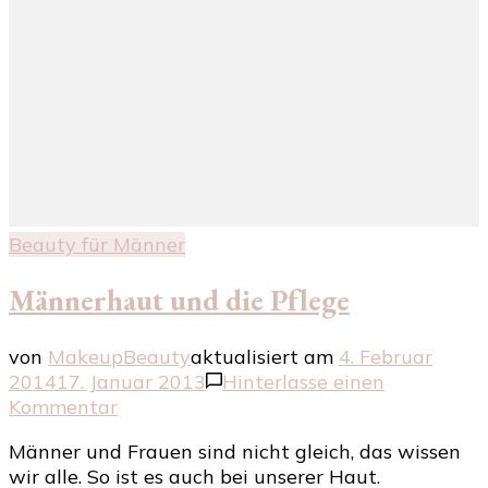
Beauty für Männer
Männerhaut und die Pflege
von
MakeupBeauty
aktualisiert am
4. Februar
2014
17. Januar 2013
Hinterlasse einen
zu
Kommentar
Männerhaut
Männer und Frauen sind nicht gleich, das wissen
und
wir alle. So ist es auch bei unserer Haut.
die