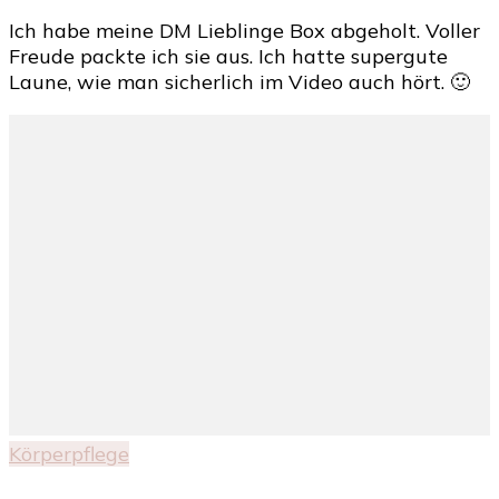
DM
Ich habe meine DM Lieblinge Box abgeholt. Voller
Lieblinge
Freude packte ich sie aus. Ich hatte supergute
Box
Laune, wie man sicherlich im Video auch hört. 🙂
August
2012
und
DM
Boxen
Abo
Geblubber
Körperpflege