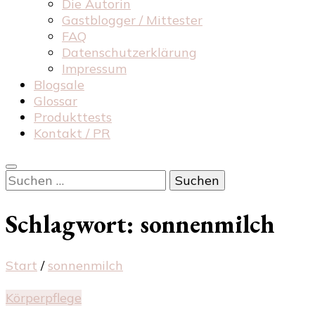
Die Autorin
Gastblogger / Mittester
FAQ
Datenschutzerklärung
Impressum
Blogsale
Glossar
Produkttests
Kontakt / PR
Suchen
nach:
Schlagwort:
sonnenmilch
Start
/
sonnenmilch
Körperpflege