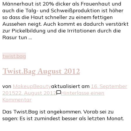
Männerhaut ist 20% dicker als Frauenhaut und
Pflege
auch die Talg- und Schweißproduktion ist höher
so dass die Haut schneller zu einem fettigen
Aussehen neigt. Auch kommt es dadurch verstärkt
zur Pickelbildung und die Irritationen durch die
Rasur tun …
twist.bag
Twist.Bag August 2012
von
MakeupBeauty
aktualisiert am
16. September
2015
22. August 2012
Hinterlasse einen
zu
Kommentar
Twist.Bag
Das Twist.Bag ist angekommen. Vorab sei zu
August
sagen: Es ist zumindest besser als letzten Monat.
2012