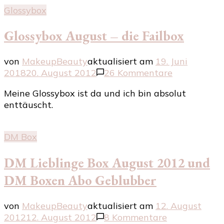
Glossybox
Glossybox August – die Failbox
von
MakeupBeauty
aktualisiert am
19. Juni
zu
2018
20. August 2012
26 Kommentare
Glossybox
Meine Glossybox ist da und ich bin absolut
August
enttäuscht.
–
die
Failbox
DM Box
DM Lieblinge Box August 2012 und
DM Boxen Abo Geblubber
von
MakeupBeauty
aktualisiert am
12. August
zu
2012
12. August 2012
8 Kommentare