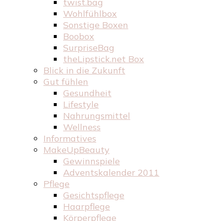
twist.bag
Wohlfühlbox
Sonstige Boxen
Boobox
SurpriseBag
theLipstick.net Box
Blick in die Zukunft
Gut fühlen
Gesundheit
Lifestyle
Nahrungsmittel
Wellness
Informatives
MakeUpBeauty
Gewinnspiele
Adventskalender 2011
Pflege
Gesichtspflege
Haarpflege
Körperpflege