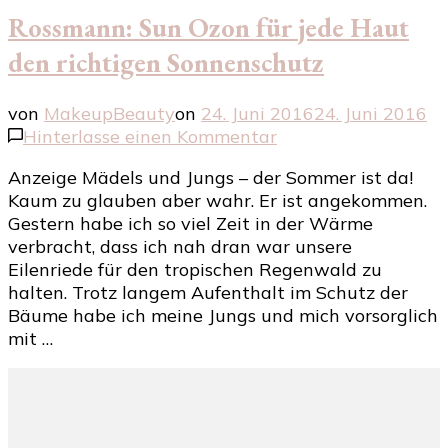
Rossmann: Sun Ozon für jede Haut
den richtigen Sonnenschutz
von
MakeupBeauty
on
24. Juni 2016
24. Juni 2016
zu
Hinterlasse einen Kommentar
Rossmann:
Anzeige Mädels und Jungs – der Sommer ist da!
Sun
Kaum zu glauben aber wahr. Er ist angekommen.
Ozon
Gestern habe ich so viel Zeit in der Wärme
für
verbracht, dass ich nah dran war unsere
jede
Eilenriede für den tropischen Regenwald zu
Haut
halten. Trotz langem Aufenthalt im Schutz der
den
Bäume habe ich meine Jungs und mich vorsorglich
richtigen
mit …
Sonnenschutz