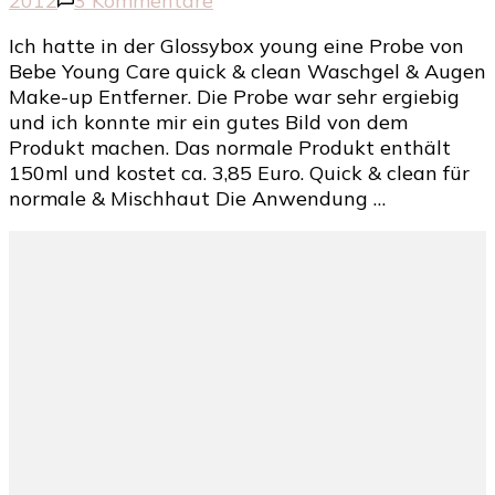
2012
3 Kommentare
Bebe
Ich hatte in der Glossybox young eine Probe von
Young
Bebe Young Care quick & clean Waschgel & Augen
Care
Make-up Entferner. Die Probe war sehr ergiebig
quick
und ich konnte mir ein gutes Bild von dem
&
Produkt machen. Das normale Produkt enthält
clean
150ml und kostet ca. 3,85 Euro. Quick & clean für
Waschgel
normale & Mischhaut Die Anwendung …
&
Augen
Make-
up
Entferner