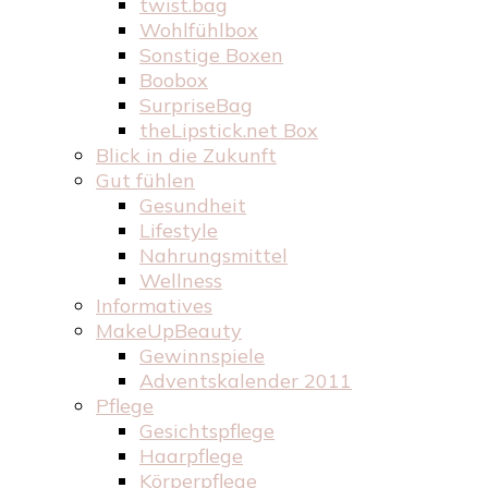
twist.bag
Wohlfühlbox
Sonstige Boxen
Boobox
SurpriseBag
theLipstick.net Box
Blick in die Zukunft
Gut fühlen
Gesundheit
Lifestyle
Nahrungsmittel
Wellness
Informatives
MakeUpBeauty
Gewinnspiele
Adventskalender 2011
Pflege
Gesichtspflege
Haarpflege
Körperpflege