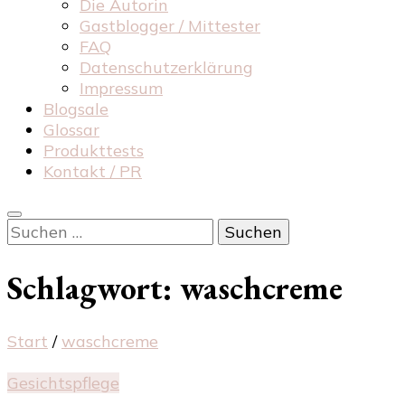
Die Autorin
Gastblogger / Mittester
FAQ
Datenschutzerklärung
Impressum
Blogsale
Glossar
Produkttests
Kontakt / PR
Suchen
nach:
Schlagwort:
waschcreme
Start
/
waschcreme
Gesichtspflege