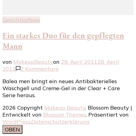
Gesichtspflege
Ein starkes Duo für den gepflegten
Mann
von
MakeupBeauty
on
28. April 2011
28. April
zu
2011
2 Kommentare
Ein
Balea men bringt ein neues Antibakterielles
starkes
Waschgell und Creme-Gel in der Clear + Care
Duo
Serie heraus.
für
den
2026 Copyright
Makeup Beauty
.
Blossom Beauty |
gepflegten
Entwickelt von
Blossom Themes
. Präsentiert von
Mann
WordPress
.
Datenschutzerklärung
OBEN