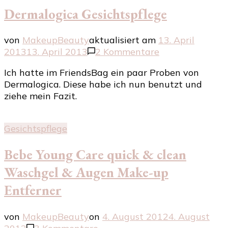
Dermalogica Gesichtspflege
von
MakeupBeauty
aktualisiert am
13. April
zu
2013
13. April 2013
2 Kommentare
Dermalogica
Ich hatte im FriendsBag ein paar Proben von
Gesichtspflege
Dermalogica. Diese habe ich nun benutzt und
ziehe mein Fazit.
Gesichtspflege
Bebe Young Care quick & clean
Waschgel & Augen Make-up
Entferner
von
MakeupBeauty
on
4. August 2012
4. August
zu