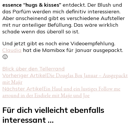
essence “hugs & kisses”
entdeckt. Der Blush und
das Parfüm werden mich definitiv interessieren.
Aber anscheinend gibt es verschiedene Aufsteller
mit nur anteiliger Befüllung. Das wäre wirklich
schade wenn das überall so ist.
Und jetzt gibt es noch eine Videoempfehlung.
Claudia
hat die Mamibox für Januar ausgepackt.
🙂
Blick über den Tellerrand
Beitragsnavigation
Vorheriger Artikel
Die Douglas Box Januar – Ausgepackt
mit Majir
Nächster Artikel
Ein Haul und ein lustiges Follow me
arround in der Eisdiele mit Majir und Joe
Für dich vielleicht ebenfalls
interessant …