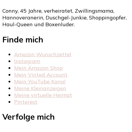
Conny, 45 Jahre, verheiratet, Zwillingsmama,
Hannoveranerin, Duschgel-Junkie, Shoppingopfer,
Haul-Queen und Boxenluder.
Finde mich
Amazon Wunschzettel
Instagram
Mein Amazon Shop
Mein Vinted Account
Mein YouTube Kanal
Meine Kleinanzeigen
Meine virtuelle Heimat
Pinterest
Verfolge mich