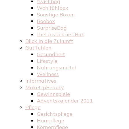
twist.bag
Wohlfühlbox
Sonstige Boxen
Boobox
SurpriseBag
theLipstick.net Box
Blick in die Zukunft
Gut fühlen
Gesundheit
Lifestyle
Nahrungsmittel
Wellness
Informatives
MakeUpBeauty
Gewinnspiele
Adventskalender 2011
Pflege
Gesichtspflege
Haarpflege
Körperpflege