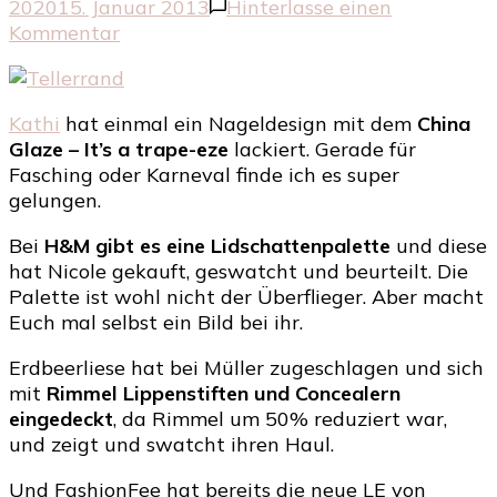
2020
15. Januar 2013
Hinterlasse einen
zu
Kommentar
Blick
über
den
Kathi
hat einmal ein Nageldesign mit dem
China
Tellerrand
Glaze – It’s a trape-eze
lackiert. Gerade für
Fasching oder Karneval finde ich es super
gelungen.
Bei
H&M gibt es eine Lidschattenpalette
und diese
hat Nicole gekauft, geswatcht und beurteilt. Die
Palette ist wohl nicht der Überflieger. Aber macht
Euch mal selbst ein Bild bei ihr.
Erdbeerliese hat bei Müller zugeschlagen und sich
mit
Rimmel Lippenstiften und Concealern
eingedeckt
, da Rimmel um 50% reduziert war,
und zeigt und swatcht ihren Haul.
Und FashionFee hat bereits die neue LE von