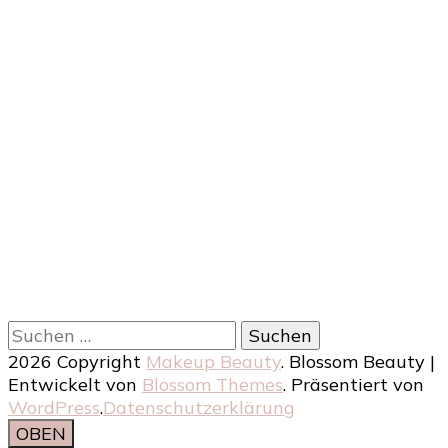
Suchen
nach:
2026 Copyright
Makeup Beauty
.
Blossom Beauty |
Entwickelt von
Blossom Themes
. Präsentiert von
WordPress
.
Datenschutzerklärung
OBEN