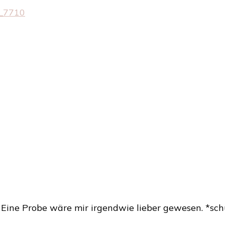
Mein
Türchen
Nr.
3
–
ein
Douglas
Gutschein
Eine Probe wäre mir irgendwie lieber gewesen. *sch