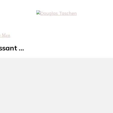
fe Men
essant …