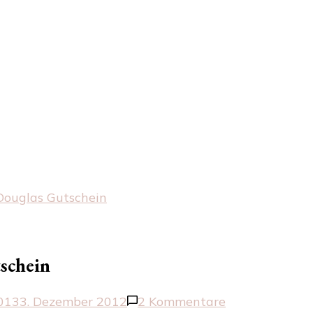
 Douglas Gutschein
schein
zu
013
3. Dezember 2012
2 Kommentare