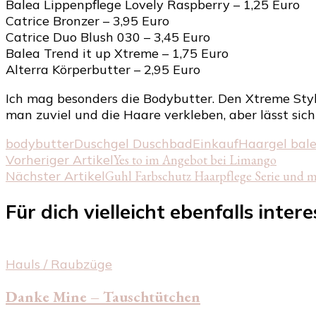
Balea Lippenpflege Lovely Raspberry – 1,25 Euro
Catrice Bronzer – 3,95 Euro
Catrice Duo Blush 030 – 3,45 Euro
Balea Trend it up Xtreme – 1,75 Euro
Alterra Körperbutter – 2,95 Euro
Ich mag besonders die Bodybutter. Den Xtreme Style
man zuviel und die Haare verkleben, aber lässt sic
bodybutter
Duschgel Duschbad
Einkauf
Haargel bal
Beitragsnavigation
Vorheriger Artikel
Yes to im Angebot bei Limango
Nächster Artikel
Guhl Farbschutz Haarpflege Serie und m
Für dich vielleicht ebenfalls inter
Hauls / Raubzüge
Danke Mine – Tauschtütchen