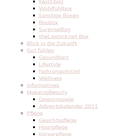
twist.bag
Wohlfühlbox
Sonstige Boxen
Boobox
SurpriseBag
theLipstick.net Box
Blick in die Zukunft
Gut fühlen
Gesundheit
Lifestyle
Nahrungsmittel
Wellness
Informatives
MakeUpBeauty
Gewinnspiele
Adventskalender 2011
Pflege
Gesichtspflege
Haarpflege
Körperpflege