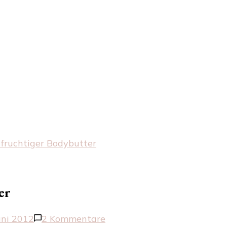
 fruchtiger Bodybutter
er
zu
uni 2012
2 Kommentare