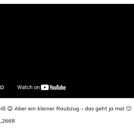
Kleiner
Haul
mit
fruchtiger
Bodybutter
iß 😉 Aber ein kleiner Raubzug – das geht ja mal 🙂