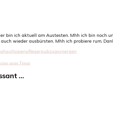
r bin ich aktuell am Austesten. Mhh ich bin noch un
h auch wieder ausbürsten. Mhh ich probiere rum. Dan
ea
haul
lippenpflege
raubzug
synergen
eine neue Frisur
essant …