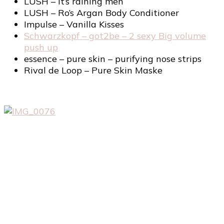
LUSH – It’s raining men
LUSH – Ro’s Argan Body Conditioner
Impulse – Vanilla Kisses
Schwarzkopf – got2be – 2 sexy Big volume
push up
essence – pure skin – purifying nose strips
Rival de Loop – Pure Skin Maske