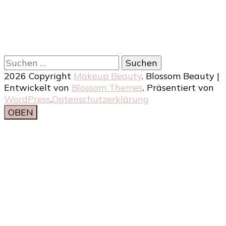
Suchen
nach:
2026 Copyright
Makeup Beauty
.
Blossom Beauty |
Entwickelt von
Blossom Themes
. Präsentiert von
WordPress
.
Datenschutzerklärung
OBEN