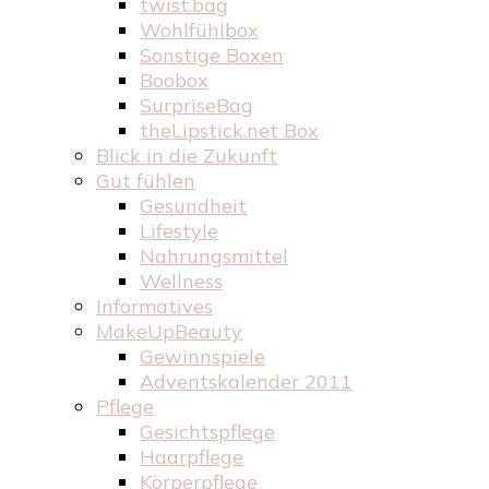
twist.bag
Wohlfühlbox
Sonstige Boxen
Boobox
SurpriseBag
theLipstick.net Box
Blick in die Zukunft
Gut fühlen
Gesundheit
Lifestyle
Nahrungsmittel
Wellness
Informatives
MakeUpBeauty
Gewinnspiele
Adventskalender 2011
Pflege
Gesichtspflege
Haarpflege
Körperpflege