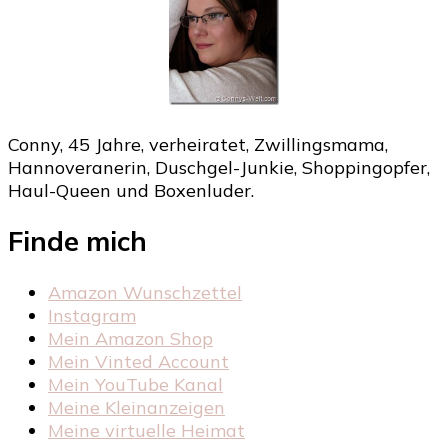
Conny, 45 Jahre, verheiratet, Zwillingsmama,
Hannoveranerin, Duschgel-Junkie, Shoppingopfer,
Haul-Queen und Boxenluder.
Finde mich
Amazon Wunschzettel
Instagram
Mein Amazon Shop
Mein Vinted Account
Mein YouTube Kanal
Meine Kleinanzeigen
Meine virtuelle Heimat