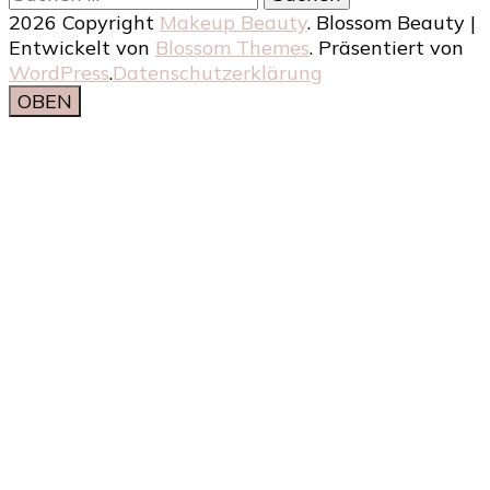
nach:
2026 Copyright
Makeup Beauty
.
Blossom Beauty |
Entwickelt von
Blossom Themes
. Präsentiert von
WordPress
.
Datenschutzerklärung
OBEN