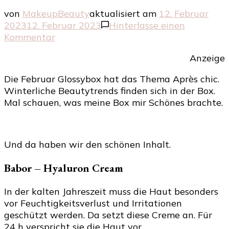
von
MakeupBeauty
aktualisiert am
12. Februar
2023
12. Februar 2023
Hinterlasse einen
zu
Kommentar
Die
Anzeige
Glossybox
Après
Die Februar Glossybox hat das Thema Après chic.
chic
Winterliche Beautytrends finden sich in der Box.
Edition
Mal schauen, was meine Box mir Schönes brachte.
Und da haben wir den schönen Inhalt.
Babor – Hyaluron Cream
In der kalten Jahreszeit muss die Haut besonders
vor Feuchtigkeitsverlust und Irritationen
geschützt werden. Da setzt diese Creme an. Für
24 h verspricht sie die Haut vor