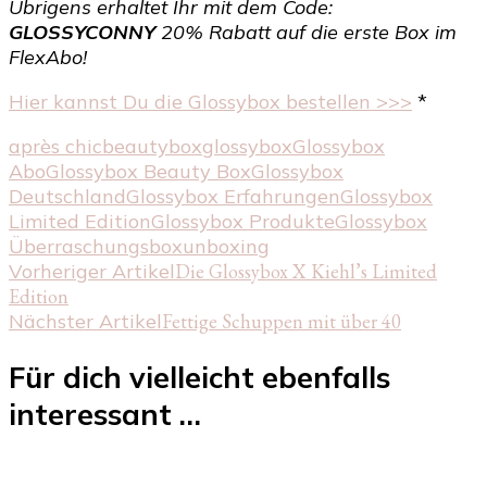
Übrigens erhaltet Ihr mit dem Code:
GLOSSYCONNY
20% Rabatt auf die erste Box im
FlexAbo!
Hier kannst Du die Glossybox bestellen >>>
*
après chic
beautybox
glossybox
Glossybox
Abo
Glossybox Beauty Box
Glossybox
Deutschland
Glossybox Erfahrungen
Glossybox
Limited Edition
Glossybox Produkte
Glossybox
Überraschungsbox
unboxing
Beitragsnavigation
Vorheriger Artikel
Die Glossybox X Kiehl’s Limited
Edition
Nächster Artikel
Fettige Schuppen mit über 40
Für dich vielleicht ebenfalls
interessant …