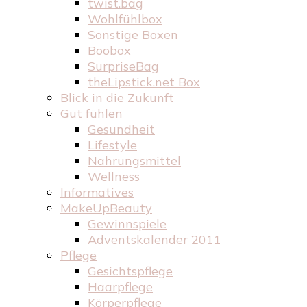
twist.bag
Wohlfühlbox
Sonstige Boxen
Boobox
SurpriseBag
theLipstick.net Box
Blick in die Zukunft
Gut fühlen
Gesundheit
Lifestyle
Nahrungsmittel
Wellness
Informatives
MakeUpBeauty
Gewinnspiele
Adventskalender 2011
Pflege
Gesichtspflege
Haarpflege
Körperpflege