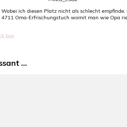
obei ich diesen Platz nicht als schlecht empfinde. 
a 4711 Oma-Erfrischungstuch womit man wie Opa rie
ick box
essant …