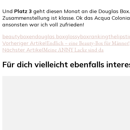
Und
Platz 3
geht diesen Monat an die Douglas Box. W
Zusammenstellung ist klasse. Ok das Acqua Coloni
ansonsten war ich voll zufrieden!
beautyboxen
douglas box
glossybox
ranking
thelipst
Beitragsnavigation
Vorheriger Artikel
Endlich – eine Beauty-Box für Männer!
Nächster Artikel
Meine ANNY Lacke sind da
Für dich vielleicht ebenfalls inter