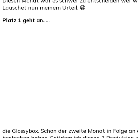
Diesen Monat war es schwer zu entscheiden wer wo 
Lauschet nun meinem Urteil. 😀
Platz 1 geht an…..
die Glossybox. Schon der zweite Monat in Folge an
bestochen haben. Seitdem ich diesen 3 Produkten zu