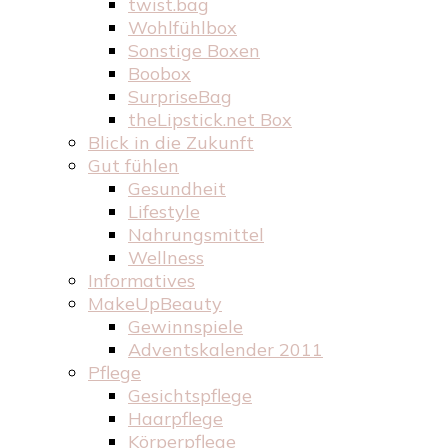
twist.bag
Wohlfühlbox
Sonstige Boxen
Boobox
SurpriseBag
theLipstick.net Box
Blick in die Zukunft
Gut fühlen
Gesundheit
Lifestyle
Nahrungsmittel
Wellness
Informatives
MakeUpBeauty
Gewinnspiele
Adventskalender 2011
Pflege
Gesichtspflege
Haarpflege
Körperpflege