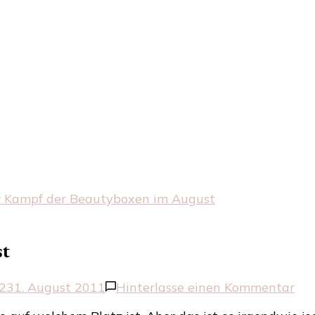
 Kampf der Beautyboxen im August
st
zu
2
31. August 2011
Hinterlasse einen Kommentar
Der