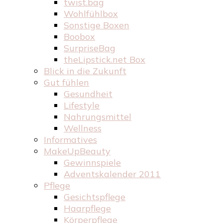
twist.bag
Wohlfühlbox
Sonstige Boxen
Boobox
SurpriseBag
theLipstick.net Box
Blick in die Zukunft
Gut fühlen
Gesundheit
Lifestyle
Nahrungsmittel
Wellness
Informatives
MakeUpBeauty
Gewinnspiele
Adventskalender 2011
Pflege
Gesichtspflege
Haarpflege
Körperpflege