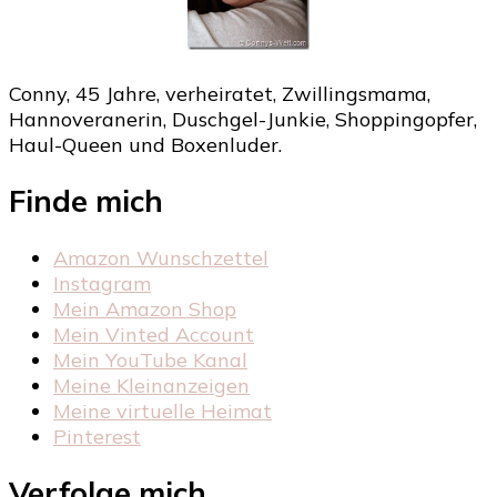
Conny, 45 Jahre, verheiratet, Zwillingsmama,
Hannoveranerin, Duschgel-Junkie, Shoppingopfer,
Haul-Queen und Boxenluder.
Finde mich
Amazon Wunschzettel
Instagram
Mein Amazon Shop
Mein Vinted Account
Mein YouTube Kanal
Meine Kleinanzeigen
Meine virtuelle Heimat
Pinterest
Verfolge mich