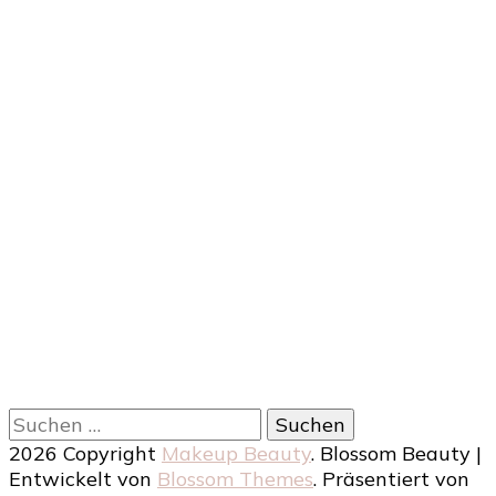
Suchen
nach:
2026 Copyright
Makeup Beauty
.
Blossom Beauty |
Entwickelt von
Blossom Themes
. Präsentiert von