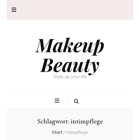
Makeup
Beauty
Style up your life
Schlagwort:
intimpflege
Start
/
intimpflege