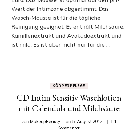
der
Wert der Intimzone abgestimmt. Das
Schaum
Wasch-Mousse ist für die tägliche
für
die
Reinigung geeignet. Es enthält Milchsäure,
Intimzone
Kamillenextrakt und Avokadoextrakt und
ist mild. Es ist aber nicht nur für die …
KÖRPERPFLEGE
CD Intim Sensitiv Waschlotion
mit Calendula und Milchsäure
von
MakeupBeauty
on
5. August 2012
1
zu
Kommentar
CD