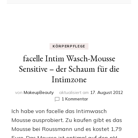
KÖRPERPFLEGE
facelle Intim Wasch-Mousse
Sensitive – der Schaum für die
Intimzone
von
MakeupBeauty
aktualisiert am
17. August 2012
zu
1 Kommentar
facelle
Ich habe von facelle das Intimwasch
Intim
Wasch-
Mousse ausprobiert. Zu kaufen gibt es das
Mousse
Mousse bei Roussmann und es kostet 1,79
Sensitive
Euro. Das Mousse ist optimal auf den pH-
–