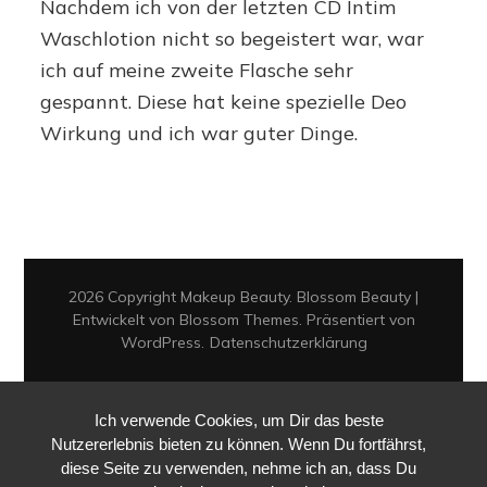
Nachdem ich von der letzten CD Intim
Intim
Sensitiv
Waschlotion nicht so begeistert war, war
Waschlotion
ich auf meine zweite Flasche sehr
mit
gespannt. Diese hat keine spezielle Deo
Calendula
und
Wirkung und ich war guter Dinge.
Milchsäure
2026 Copyright
Makeup Beauty
.
Blossom Beauty |
Entwickelt von
Blossom Themes
. Präsentiert von
WordPress
.
Datenschutzerklärung
Ich verwende Cookies, um Dir das beste
Nutzererlebnis bieten zu können. Wenn Du fortfährst,
diese Seite zu verwenden, nehme ich an, dass Du