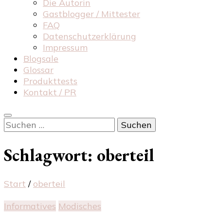
Die Autorin
Gastblogger / Mittester
FAQ
Datenschutzerklärung
Impressum
Blogsale
Glossar
Produkttests
Kontakt / PR
Suchen
nach:
Schlagwort:
oberteil
Start
/
oberteil
Informatives
Modisches