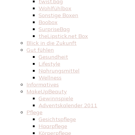
twist.bag
Wohlfühlbox
Sonstige Boxen
Boobox
SurpriseBag
theLipstick.net Box
Blick in die Zukunft
Gut fühlen
Gesundheit
Lifestyle
Nahrungsmittel
Wellness
Informatives
MakeUpBeauty
Gewinnspiele
Adventskalender 2011
Pflege
Gesichtspflege
Haarpflege
Körperpflege