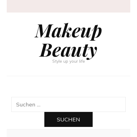
Makeup
Beauty
Style up your life
Suchen
nach: