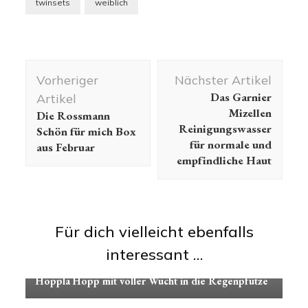
twinsets
weiblich
Beitragsnavigation
Vorheriger
Nächster Artikel
Das Garnier
Artikel
Mizellen
Die Rossmann
Reinigungswasser
Schön für mich Box
für normale und
aus Februar
empfindliche Haut
Für dich vielleicht ebenfalls
interessant …
Fußpflege
Gewinnspiele
Informatives
Hoppla Hopp mit voller Wucht in die Regenpfütze
Informatives
Nageldesign