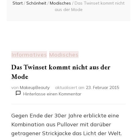
Start
/
Schönheit
/
Modisches
/
Das Twinset kommt nicht
aus der Mode
Informatives
Modisches
Das Twinset kommt nicht aus der
Mode
von
MakeupBeauty
aktualisiert am
23. Februar 2015
zu
Hinterlasse einen Kommentar
Das
Twinset
kommt
Gegen Ende der 30er Jahre erblickte eine
nicht
Kombination aus Pullover mit darüber
aus
der
getragener Strickjacke das Licht der Welt.