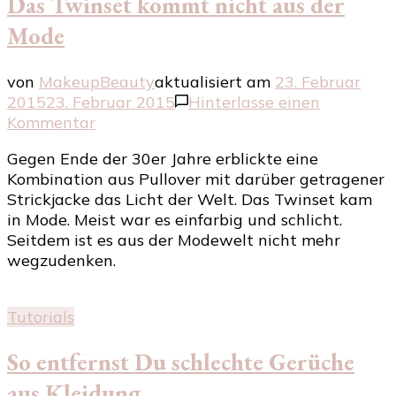
Das Twinset kommt nicht aus der
Mode
von
MakeupBeauty
aktualisiert am
23. Februar
2015
23. Februar 2015
Hinterlasse einen
zu
Kommentar
Das
Gegen Ende der 30er Jahre erblickte eine
Twinset
Kombination aus Pullover mit darüber getragener
kommt
Strickjacke das Licht der Welt. Das Twinset kam
nicht
in Mode. Meist war es einfarbig und schlicht.
aus
Seitdem ist es aus der Modewelt nicht mehr
der
wegzudenken.
Mode
Tutorials
So entfernst Du schlechte Gerüche
aus Kleidung