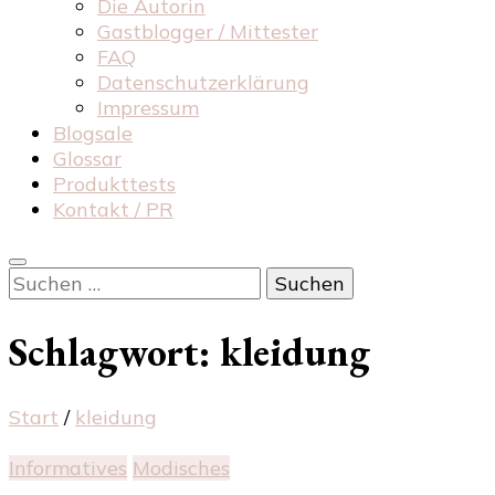
Die Autorin
Gastblogger / Mittester
FAQ
Datenschutzerklärung
Impressum
Blogsale
Glossar
Produkttests
Kontakt / PR
Suchen
nach:
Schlagwort:
kleidung
Start
/
kleidung
Informatives
Modisches