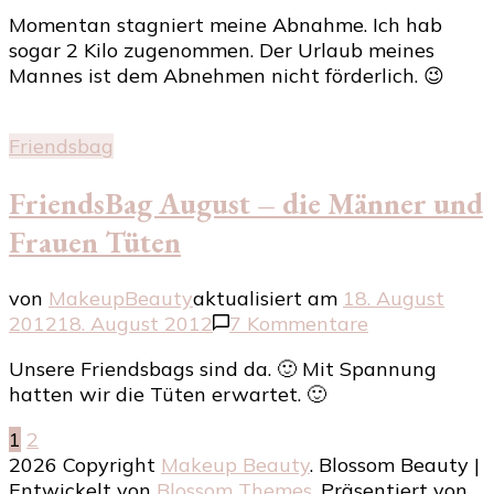
Outfit
Momentan stagniert meine Abnahme. Ich hab
of
sogar 2 Kilo zugenommen. Der Urlaub meines
the
Mannes ist dem Abnehmen nicht förderlich. 😉
day
–
Die
Friendsbag
brave
Conny
FriendsBag August – die Männer und
Frauen Tüten
von
MakeupBeauty
aktualisiert am
18. August
zu
2012
18. August 2012
7 Kommentare
FriendsBag
Unsere Friendsbags sind da. 🙂 Mit Spannung
August
hatten wir die Tüten erwartet. 🙂
–
die
Seitennummerierung
Seite
Seite
1
2
Männer
2026 Copyright
Makeup Beauty
.
Blossom Beauty |
und
der
Entwickelt von
Blossom Themes
. Präsentiert von