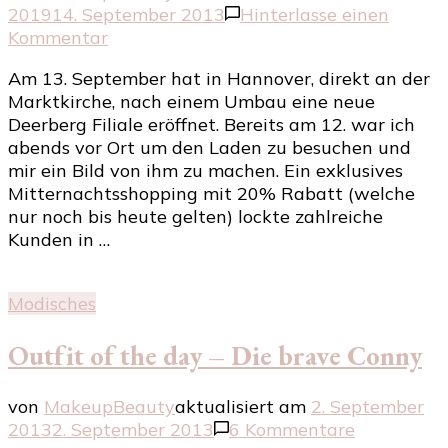
2019
14. September 2013
Hinterlasse einen
zu
Kommentar
Neueröffnung
Am 13. September hat in Hannover, direkt an der
Deerberg
Marktkirche, nach einem Umbau eine neue
in
Deerberg Filiale eröffnet. Bereits am 12. war ich
Hannover
abends vor Ort um den Laden zu besuchen und
mir ein Bild von ihm zu machen. Ein exklusives
Mitternachtsshopping mit 20% Rabatt (welche
nur noch bis heute gelten) lockte zahlreiche
Kunden in …
Modisches
Outfit of the day – Die brave Conny
von
MakeupBeauty
aktualisiert am
2. September
zu
2013
2. September 2013
6 Kommentare