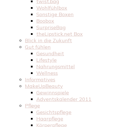
twist.bag
Wohlfühlbox
Sonstige Boxen
Boobox
SurpriseBag
theLipstick.net Box
Blick in die Zukunft
Gut fühlen
Gesundheit
Lifestyle
Nahrungsmittel
Wellness
Informatives
MakeUpBeauty
Gewinnspiele
Adventskalender 2011
Pflege
Gesichtspflege
Haarpflege
Körperpflege