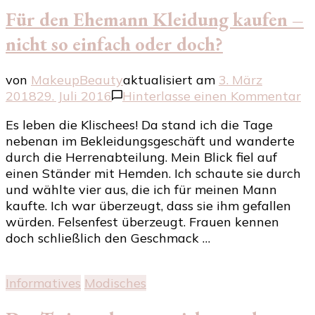
Für den Ehemann Kleidung kaufen –
nicht so einfach oder doch?
von
MakeupBeauty
aktualisiert am
3. März
zu
2018
29. Juli 2016
Hinterlasse einen Kommentar
Fü
Es leben die Klischees! Da stand ich die Tage
d
nebenan im Bekleidungsgeschäft und wanderte
E
durch die Herrenabteilung. Mein Blick fiel auf
Kl
einen Ständer mit Hemden. Ich schaute sie durch
ka
und wählte vier aus, die ich für meinen Mann
–
kaufte. Ich war überzeugt, dass sie ihm gefallen
ni
würden. Felsenfest überzeugt. Frauen kennen
so
doch schließlich den Geschmack …
ei
od
do
Informatives
Modisches