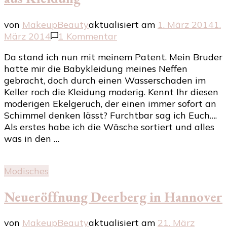
von
MakeupBeauty
aktualisiert am
1. März 2014
1.
zu
März 2014
1 Kommentar
So
Da stand ich nun mit meinem Patent. Mein Bruder
entfernst
hatte mir die Babykleidung meines Neffen
Du
gebracht, doch durch einen Wasserschaden im
schlechte
Keller roch die Kleidung moderig. Kennt Ihr diesen
Gerüche
moderigen Ekelgeruch, der einen immer sofort an
aus
Schimmel denken lässt? Furchtbar sag ich Euch….
Kleidung
Als erstes habe ich die Wäsche sortiert und alles
was in den …
Modisches
Neueröffnung Deerberg in Hannover
von
MakeupBeauty
aktualisiert am
21. März