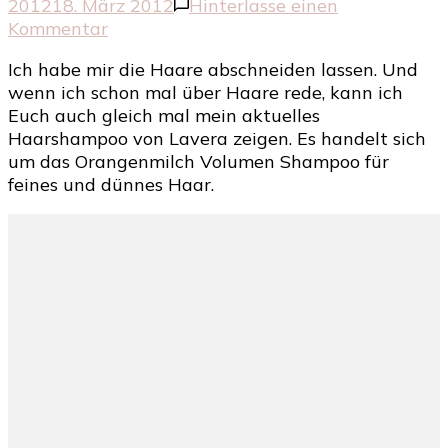
2012
18. März 2012
Hinterlasse einen
zu
Kommentar
Lavera
Ich habe mir die Haare abschneiden lassen. Und
Orangenmilch
wenn ich schon mal über Haare rede, kann ich
Volumen
Euch auch gleich mal mein aktuelles
Shampoo
Haarshampoo von Lavera zeigen. Es handelt sich
mit
um das Orangenmilch Volumen Shampoo für
haarigem
feines und dünnes Haar.
Blabla