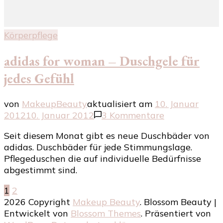
Körperpflege
adidas for woman – Duschgele für
jedes Gefühl
von
MakeupBeauty
aktualisiert am
10. Januar
zu
2012
10. Januar 2012
3 Kommentare
adidas
Seit diesem Monat gibt es neue Duschbäder von
for
adidas. Duschbäder für jede Stimmungslage.
woman
Pflegeduschen die auf individuelle Bedürfnisse
–
abgestimmt sind.
Duschgele
für
Seitennummerierung
Seite
Seite
1
2
jedes
2026 Copyright
Makeup Beauty
.
Blossom Beauty |
Gefühl
der
Entwickelt von
Blossom Themes
. Präsentiert von