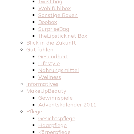
twist.bag
Wohlfühlbox
Sonstige Boxen
Boobox
SurpriseBag
theLipstick.net Box
Blick in die Zukunft
Gut fühlen
Gesundheit
Lifestyle
Nahrungsmittel
Wellness
Informatives
MakeUpBeauty
Gewinnspiele
Adventskalender 2011
Pflege
Gesichtspflege
Haarpflege
Körperpflege