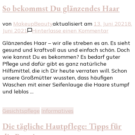
So bekommst Du glänzendes Haar
von
MakeupBeauty
aktualisiert am
13. Juni 2021
8.
zu
Juni 2021
Hinterlasse einen Kommentar
So
Glänzendes Haar – wir alle streben es an. Es sieht
bekommst
gesund und kraftvoll aus und einfach schön. Doch
Du
wie kannst Du es bekommen? Es bedarf guter
glänzende
Pflege und dafür gibt es ganz natürliche
Haar
Hilfsmittel, die ich Dir heute verraten will. Schon
unsere Großmütter wussten, dass häufigen
Waschen mit einer Seifenlauge die Haare stumpf
und leblos …
Gesichtspflege
Informatives
Die tägliche Hautpflege: Tipps für