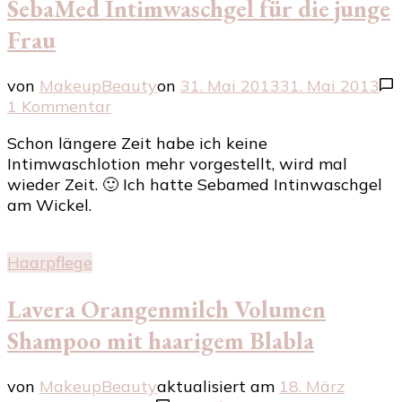
SebaMed Intimwaschgel für die junge
Frau
von
MakeupBeauty
on
31. Mai 2013
31. Mai 2013
zu
1 Kommentar
SebaMed
Schon längere Zeit habe ich keine
Intimwaschgel
Intimwaschlotion mehr vorgestellt, wird mal
für
wieder Zeit. 🙂 Ich hatte Sebamed Intinwaschgel
die
am Wickel.
junge
Frau
Haarpflege
Lavera Orangenmilch Volumen
Shampoo mit haarigem Blabla
von
MakeupBeauty
aktualisiert am
18. März