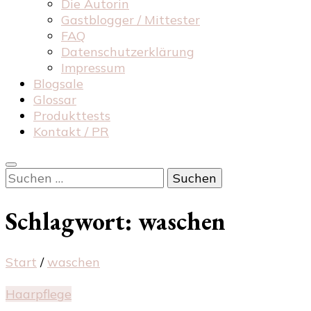
Die Autorin
Gastblogger / Mittester
FAQ
Datenschutzerklärung
Impressum
Blogsale
Glossar
Produkttests
Kontakt / PR
Suchen
nach:
Schlagwort:
waschen
Start
/
waschen
Haarpflege