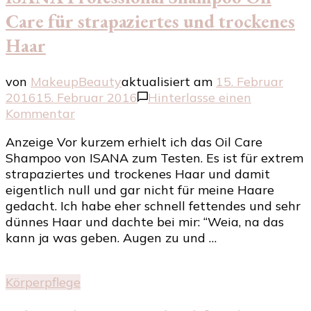
Care für strapaziertes und trockenes
Haar
von
MakeupBeauty
aktualisiert am
15. Februar
2016
15. Februar 2016
Hinterlasse einen
zu
Kommentar
ISANA
Anzeige Vor kurzem erhielt ich das Oil Care
Professional
Shampoo von ISANA zum Testen. Es ist für extrem
Shampoo
strapaziertes und trockenes Haar und damit
Oil
eigentlich null und gar nicht für meine Haare
Care
gedacht. Ich habe eher schnell fettendes und sehr
für
dünnes Haar und dachte bei mir: “Weia, na das
strapaziertes
kann ja was geben. Augen zu und …
und
trockenes
Haar
Körperpflege