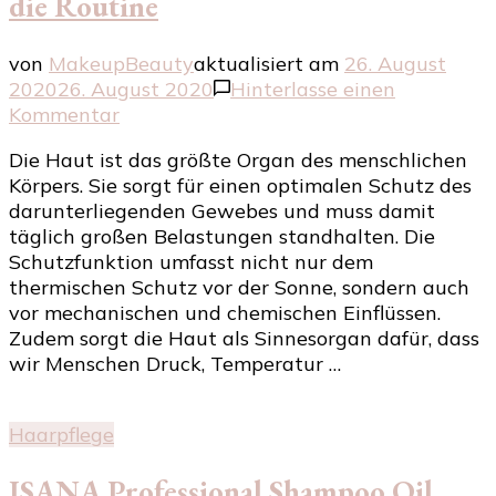
die Routine
von
MakeupBeauty
aktualisiert am
26. August
2020
26. August 2020
Hinterlasse einen
zu
Kommentar
Die
Die Haut ist das größte Organ des menschlichen
tägliche
Körpers. Sie sorgt für einen optimalen Schutz des
Hautpflege:
darunterliegenden Gewebes und muss damit
Tipps
täglich großen Belastungen standhalten. Die
für
Schutzfunktion umfasst nicht nur dem
die
thermischen Schutz vor der Sonne, sondern auch
Routine
vor mechanischen und chemischen Einflüssen.
Zudem sorgt die Haut als Sinnesorgan dafür, dass
wir Menschen Druck, Temperatur …
Haarpflege
ISANA Professional Shampoo Oil