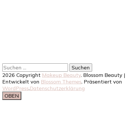
Suchen
nach:
2026 Copyright
Makeup Beauty
.
Blossom Beauty |
Entwickelt von
Blossom Themes
. Präsentiert von
WordPress
.
Datenschutzerklärung
OBEN