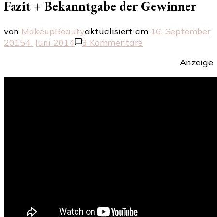
Fazit + Bekanntgabe der Gewinner
von
MakeupBeauty
aktualisiert am
16. September
zu
2015
4. Juni 2014
3 Kommentare
Hansaplast
Anzeige
–
Die
Schritt
APP
–
mein
Fazit
+
Bekanntgabe
der
Gewinner