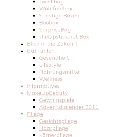
twist.bag
Wohlfühlbox
Sonstige Boxen
Boobox
SurpriseBag
theLipstick.net Box
Blick in die Zukunft
Gut fühlen
Gesundheit
Lifestyle
Nahrungsmittel
Wellness
Informatives
MakeUpBeauty
Gewinnspiele
Adventskalender 2011
Pflege
Gesichtspflege
Haarpflege
Körperpflege