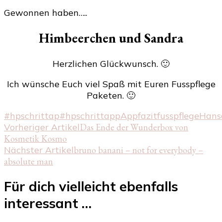
Gewonnen haben…..
Himbeerchen und Sandra
Herzlichen Glückwunsch. 🙂
Ich wünsche Euch viel Spaß mit Euren Fusspflege
Paketen. 🙂
#hpschrittap
#hpschrittapp
App
fazit
fusspflege
Hans
Beitragsnavigation
Vorheriger Artikel
Das Ende der Wunderbox von
Kosmetik Kosmo
Nächster Artikel
bruno banani – not for everybody –
absolute man
Für dich vielleicht ebenfalls
interessant …