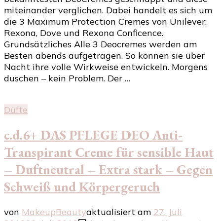
Protection
miteinander verglichen. Dabei handelt es sich um
Test
die 3 Maximum Protection Cremes von Unilever:
–
Rexona, Dove und Rexona Conficence.
3
Grundsätzliches Alle 3 Deocremes werden am
Deo
Besten abends aufgetragen. So können sie über
Cremes
Nacht ihre volle Wirkweise entwickeln. Morgens
im
duschen – kein Problem. Der …
Vergleich
–
Maxi
Düfte
Rexona
vs.
c.d.6+ DAS PFLEGE DEO Anti-
Dove
vs.
Transpirant Creme für sensible Haut
Rexona
– Duftneutral – Extra stark – Gegen
Confidence
Schweiß und Körpergeruch
von
MakeupBeauty
aktualisiert am
27. Juli