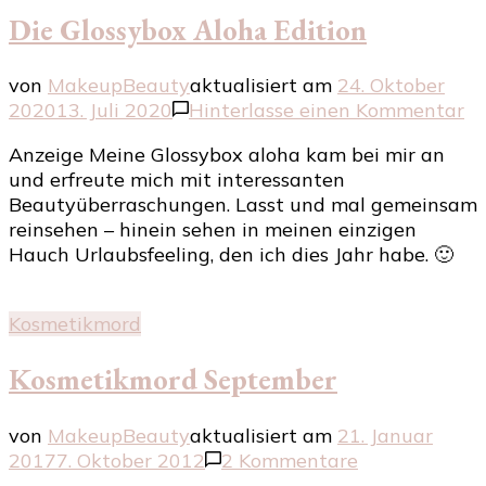
Die Glossybox Aloha Edition
von
MakeupBeauty
aktualisiert am
24. Oktober
zu
2020
13. Juli 2020
Hinterlasse einen Kommentar
Di
Anzeige Meine Glossybox aloha kam bei mir an
Gl
und erfreute mich mit interessanten
Al
Beautyüberraschungen. Lasst und mal gemeinsam
Ed
reinsehen – hinein sehen in meinen einzigen
Hauch Urlaubsfeeling, den ich dies Jahr habe. 🙂
Kosmetikmord
Kosmetikmord September
von
MakeupBeauty
aktualisiert am
21. Januar
zu
2017
7. Oktober 2012
2 Kommentare
Kosmetikmor