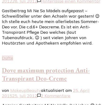
zu
2012
28. Juli 2012
Hinterlasse einen Kommentar
c.
Gastbeitrag Mi Ne So Mädels aufgepasst –
D
Schweißteller unter den Achseln war gestern! 😉
P
Ich stelle euch heute mein allerliebstes Sommer-
D
Deo vor. Die c.d.6+ Deocreme. Es ist ein Anti-
An
Transpirant Pflege Deo welches (laut
Tr
Tubenaufdruck.. 😉 ) seit vielen Jahren von
C
Hautärzten und Apothekern empfohlen wird.
fü
se
H
Düfte
–
Du
Dove maximum protection Anti-
–
Ex
Transpirant Deo-Creme
st
–
von
MakeupBeauty
aktualisiert am
25. April
G
zu
2015
25. Juli 2012
2 Kommentare
S
Dove
u