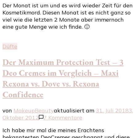
Der Monat ist um und es wird wieder Zeit für den
September
Kosmetikmord. Diesen Monat ist es nicht ganz so
viel wie die letzten 2 Monate aber immernoch
eine gute Menge wie ich finde. 🙂
Düfte
Der Maximum Protection Test – 3
Deo Cremes im Vergleich – Maxi
Rexona vs. Dove vs. Rexona
Confidence
von
MakeupBeauty
aktualisiert am
31. Juli 2018
3.
zu
Oktober 2012
7 Kommentare
Der
Ich habe mir mal die meines Erachtens
Maximum
bekanntesten DeoCremes geschnappt und diese