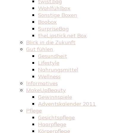
twist.bag
Wohlfühlbox
Sonstige Boxen
Boobox
SurpriseBag
theLipstick.net Box
Blick in die Zukunft
Gut fühlen
Gesundheit
Lifestyle
Nahrungsmittel
Wellness
Informatives
MakeUpBeauty
Gewinnspiele
Adventskalender 2011
Pflege
Gesichtspflege
Haarpflege
Körperpflege