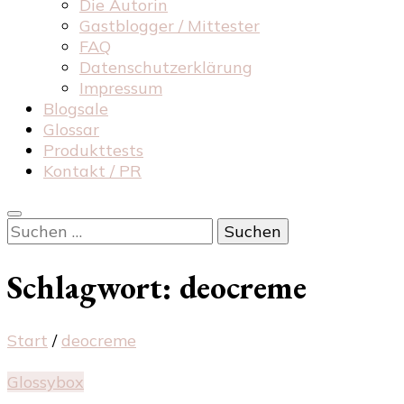
Die Autorin
Gastblogger / Mittester
FAQ
Datenschutzerklärung
Impressum
Blogsale
Glossar
Produkttests
Kontakt / PR
Suchen
nach:
Schlagwort:
deocreme
Start
/
deocreme
Glossybox