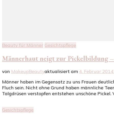
Beauty für Männer
Gesichtspflege
Männerhaut neigt zur Pickelbildung –
von
MakeupBeauty
aktualisiert am
4. Februar 2014
Männer haben im Gegensatz zu uns Frauen deutlic
Fluch sein. Nicht ohne Grund haben männliche Tee
Talgdrüsen verstopfen entstehen unschöne Pickel.
Gesichtspflege