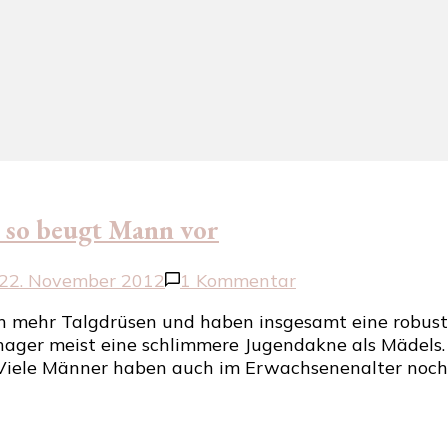
 so beugt Mann vor
zu
22. November 2012
1 Kommentar
Männerhaut
h mehr Talgdrüsen und haben insgesamt eine robust
neigt
nager meist eine schlimmere Jugendakne als Mädels.
zur
 Viele Männer haben auch im Erwachsenenalter noch
Pickelbildung
–
so
beugt