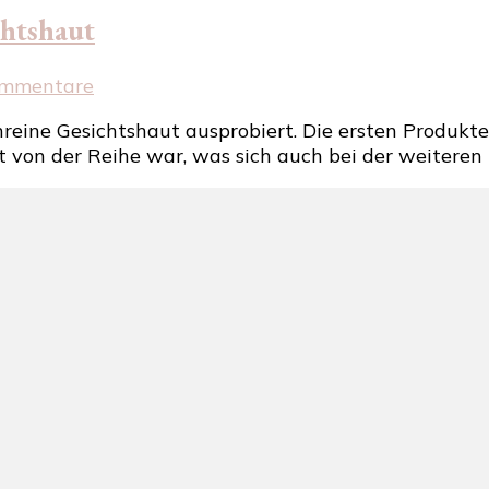
chtshaut
zu
ommentare
SebaMed
eine Gesichtshaut ausprobiert. Die ersten Produkte s
für
t von der Reihe war, was sich auch bei der weiteren
fettige
und
unreine
Gesichtshaut