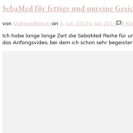
SebaMed für fettige und unreine Gesi
von
MakeupBeauty
on
4. Juli 2013
4. Juli 2013
3 K
Ich habe lange lange Zeit die SebaMed Reihe für unr
das Anfangsvideo, bei dem ich schon sehr begeister