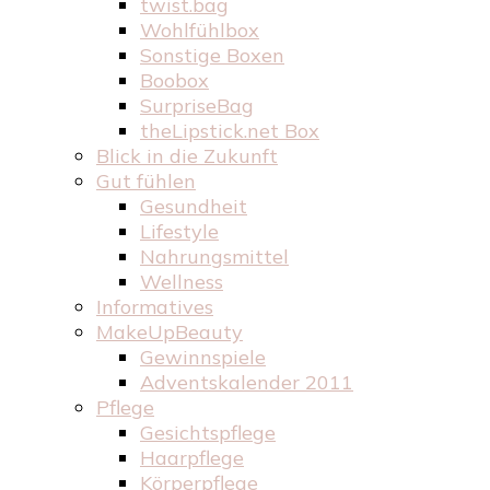
twist.bag
Wohlfühlbox
Sonstige Boxen
Boobox
SurpriseBag
theLipstick.net Box
Blick in die Zukunft
Gut fühlen
Gesundheit
Lifestyle
Nahrungsmittel
Wellness
Informatives
MakeUpBeauty
Gewinnspiele
Adventskalender 2011
Pflege
Gesichtspflege
Haarpflege
Körperpflege