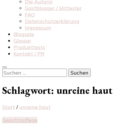
Die Autorin
Gastblogger / Mittester
FAQ
Datenschutzerklärung
Impressum
Blogsale
Glossar
Produkttests
Kontakt / PR
Suchen
nach:
Schlagwort:
unreine haut
Start
/
unreine haut
Gesichtspflege